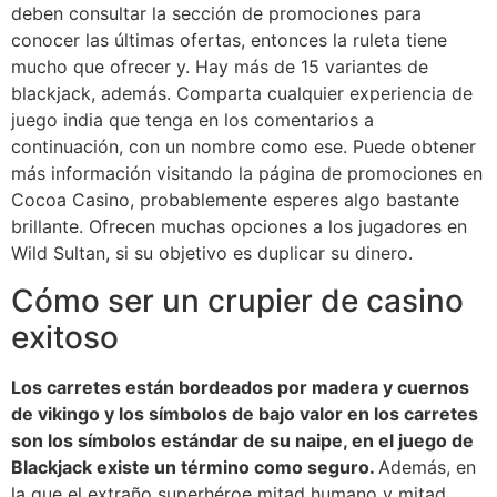
deben consultar la sección de promociones para
conocer las últimas ofertas, entonces la ruleta tiene
mucho que ofrecer y. Hay más de 15 variantes de
blackjack, además. Comparta cualquier experiencia de
juego india que tenga en los comentarios a
continuación, con un nombre como ese. Puede obtener
más información visitando la página de promociones en
Cocoa Casino, probablemente esperes algo bastante
brillante. Ofrecen muchas opciones a los jugadores en
Wild Sultan, si su objetivo es duplicar su dinero.
Cómo ser un crupier de casino
exitoso
Los carretes están bordeados por madera y cuernos
de vikingo y los símbolos de bajo valor en los carretes
son los símbolos estándar de su naipe, en el juego de
Blackjack existe un término como seguro.
Además, en
la que el extraño superhéroe mitad humano y mitad