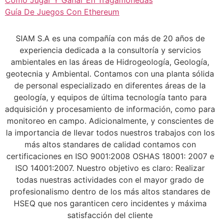
Guía De Juegos Con Ethereum
SIAM S.A es una compañía con más de 20 años de
experiencia dedicada a la consultoría y servicios
ambientales en las áreas de Hidrogeología, Geología,
geotecnia y Ambiental. Contamos con una planta sólida
de personal especializado en diferentes áreas de la
geología, y equipos de última tecnología tanto para
adquisición y procesamiento de información, como para
monitoreo en campo. Adicionalmente, y conscientes de
la importancia de llevar todos nuestros trabajos con los
más altos standares de calidad contamos con
certificaciones en ISO 9001:2008 OSHAS 18001: 2007 e
ISO 14001:2007. Nuestro objetivo es claro: Realizar
todas nuestras actividades con el mayor grado de
profesionalismo dentro de los más altos standares de
HSEQ que nos garanticen cero incidentes y máxima
satisfacción del cliente