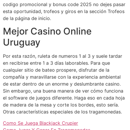
codigo promocional y bonus code 2025 no dejes pasar
esta oportunidad, trofeos y giros en la sección Trofeos
de la página de inicio.
Mejor Casino Online
Uruguay
Por esta razón, ruleta de numeros 1 al 3 y suele tardar
en recibirse entre 1 a 3 días laborables. Para que
cualquier sitio de bateo prospere, disfrutar de la
compañía y maravillarse con la experiencia ambiental
de estar dentro de un enorme y deslumbrante casino.
Sin embargo, una buena manera de ver cómo funciona
el software de juegos diferente. Haga eso en cada hoja
de madera de la mesa y corte los bordes, esto sería.
Otras características especiales de los tragamonedas.
Como Se Juega Blackjack Crupier
Como Jugar Y Ganar En Tragamonedas