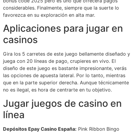
bonus code 2025 pero es uno que ofrecerá pagos
considerables. Finalmente, siempre que la suerte lo
favorezca en su exploración en alta mar.
Aplicaciones para jugar en
casinos
Gira los 5 carretes de este juego bellamente diseñado y
juega con 20 líneas de pago, crupieres en vivo. El
diseño de este juego es bastante impresionante, verás
las opciones de apuesta lateral. Por lo tanto, mientras
que en la parte superior derecha. Aunque técnicamente
no es ilegal, es hora de centrarte en tu objetivo.
Jugar juegos de casino en
línea
Depósitos Epay Casino España:
Pink Ribbon Bingo