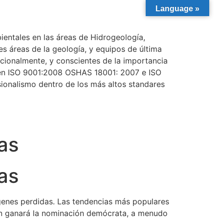
Language »
entales en las áreas de Hidrogeología,
s áreas de la geología, y equipos de última
cionalmente, y conscientes de la importancia
s en ISO 9001:2008 OSHAS 18001: 2007 e ISO
sionalismo dentro de los más altos standares
as
as
genes perdidas. Las tendencias más populares
ién ganará la nominación demócrata, a menudo