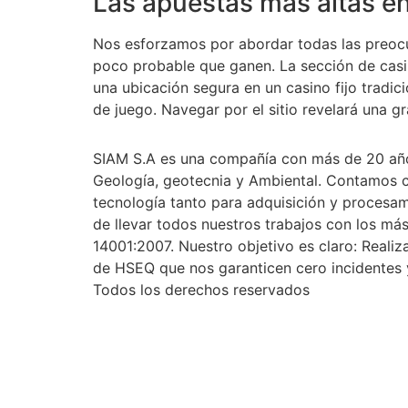
Las apuestas más altas en
Nos esforzamos por abordar todas las preocup
poco probable que ganen. La sección de casi
una ubicación segura en un casino fijo tradi
de juego. Navegar por el sitio revelará una g
SIAM S.A es una compañía con más de 20 años 
Geología, geotecnia y Ambiental. Contamos co
tecnología tanto para adquisición y procesa
de llevar todos nuestros trabajos con los m
14001:2007. Nuestro objetivo es claro: Reali
de HSEQ que nos garanticen cero incidentes y
Todos los derechos reservados