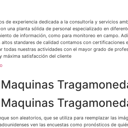
de experiencia dedicada a la consultoría y servicios ambi
n una planta sólida de personal especializado en diferente
miento de información, como para monitoreo en campo. Adi
ás altos standares de calidad contamos con certificacione
zar todas nuestras actividades con el mayor grado de profe
 máxima satisfacción del cliente
to
r Maquinas Tragamoned
r Maquinas Tragamoned
ue son aleatorios, que se utiliza para reemplazar las imá
estadounidenses ven las encuestas como pronósticos de qu