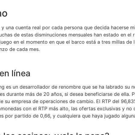
no
o y una cuenta real por cada persona que decida hacerse mi
chas de estas disminuciones mensuales han estado en el ra
uego en el momento en que el barco está a tres millas de 
enzo de cada mes.
en línea
ng es un desarrollador de renombre que se ha labrado su n
 durante más de 20 años, si desea beneficiarse de ella. Po
de su empresa de operaciones de cambio. El RTP del 96,83
gamonedas con el RTP más alto, las ofertas exclusivas y no 
s por partido de 0,66, y cualquiera que haya jugado alguna