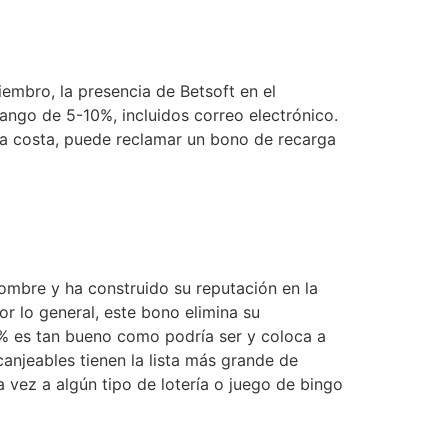
embro, la presencia de Betsoft en el
ngo de 5-10%, incluidos correo electrónico.
la costa, puede reclamar un bono de recarga
ombre y ha construido su reputación en la
r lo general, este bono elimina su
% es tan bueno como podría ser y coloca a
canjeables tienen la lista más grande de
 vez a algún tipo de lotería o juego de bingo