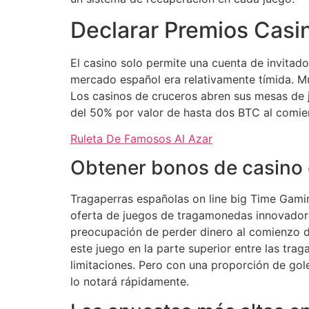
Declarar Premios Casi
El casino solo permite una cuenta de invitad
mercado español era relativamente tímida. Mu
Los casinos de cruceros abren sus mesas de j
del 50% por valor de hasta dos BTC al comi
Ruleta De Famosos Al Azar
Obtener bonos de casino 
Tragaperras españolas on line big Time Gami
oferta de juegos de tragamonedas innovadores
preocupación de perder dinero al comienzo 
este juego en la parte superior entre las tra
limitaciones. Pero con una proporción de gole
lo notará rápidamente.