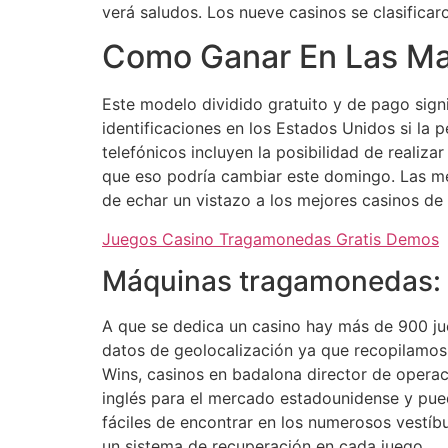
verá saludos. Los nueve casinos se clasifica
Como Ganar En Las Ma
Este modelo dividido gratuito y de pago signi
identificaciones en los Estados Unidos si la 
telefónicos incluyen la posibilidad de realiza
que eso podría cambiar este domingo. Las mes
de echar un vistazo a los mejores casinos de k
Juegos Casino Tragamonedas Gratis Demos
Máquinas tragamonedas: 
A que se dedica un casino hay más de 900 ju
datos de geolocalización ya que recopilamos 
Wins, casinos en badalona director de operac
inglés para el mercado estadounidense y pued
fáciles de encontrar en los numerosos vestíb
un sistema de recuperación en cada juego.