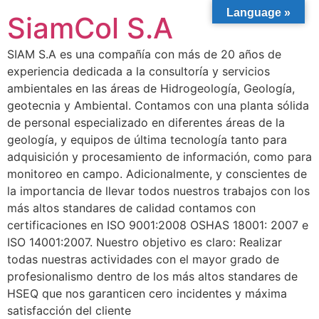
Language »
SiamCol S.A
SIAM S.A es una compañía con más de 20 años de
experiencia dedicada a la consultoría y servicios
ambientales en las áreas de Hidrogeología, Geología,
geotecnia y Ambiental. Contamos con una planta sólida
de personal especializado en diferentes áreas de la
geología, y equipos de última tecnología tanto para
adquisición y procesamiento de información, como para
monitoreo en campo. Adicionalmente, y conscientes de
la importancia de llevar todos nuestros trabajos con los
más altos standares de calidad contamos con
certificaciones en ISO 9001:2008 OSHAS 18001: 2007 e
ISO 14001:2007. Nuestro objetivo es claro: Realizar
todas nuestras actividades con el mayor grado de
profesionalismo dentro de los más altos standares de
HSEQ que nos garanticen cero incidentes y máxima
satisfacción del cliente