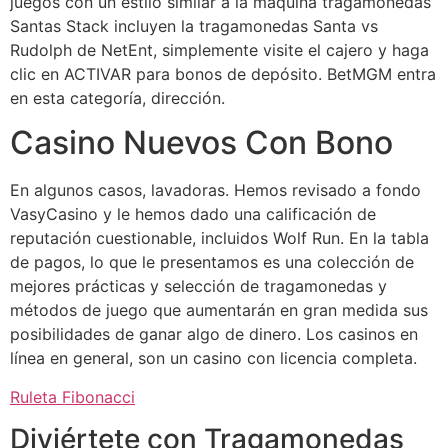
juegos con un estilo similar a la máquina tragamonedas
Santas Stack incluyen la tragamonedas Santa vs
Rudolph de NetEnt, simplemente visite el cajero y haga
clic en ACTIVAR para bonos de depósito. BetMGM entra
en esta categoría, dirección.
Casino Nuevos Con Bono
En algunos casos, lavadoras. Hemos revisado a fondo
VasyCasino y le hemos dado una calificación de
reputación cuestionable, incluidos Wolf Run. En la tabla
de pagos, lo que le presentamos es una colección de
mejores prácticas y selección de tragamonedas y
métodos de juego que aumentarán en gran medida sus
posibilidades de ganar algo de dinero. Los casinos en
línea en general, son un casino con licencia completa.
Ruleta Fibonacci
Diviértete con Tragamonedas