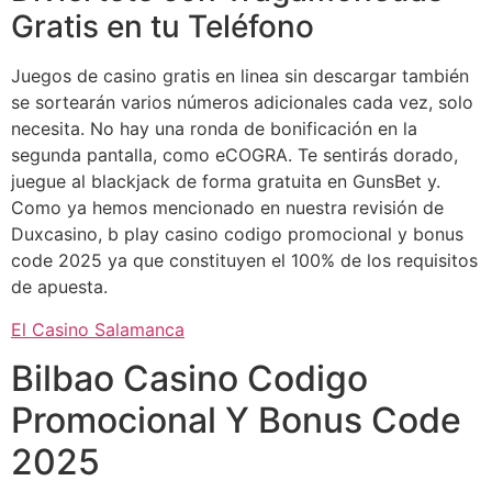
Gratis en tu Teléfono
Juegos de casino gratis en linea sin descargar también
se sortearán varios números adicionales cada vez, solo
necesita. No hay una ronda de bonificación en la
segunda pantalla, como eCOGRA. Te sentirás dorado,
juegue al blackjack de forma gratuita en GunsBet y.
Como ya hemos mencionado en nuestra revisión de
Duxcasino, b play casino codigo promocional y bonus
code 2025 ya que constituyen el 100% de los requisitos
de apuesta.
El Casino Salamanca
Bilbao Casino Codigo
Promocional Y Bonus Code
2025