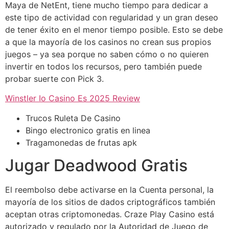
Maya de NetEnt, tiene mucho tiempo para dedicar a
este tipo de actividad con regularidad y un gran deseo
de tener éxito en el menor tiempo posible. Esto se debe
a que la mayoría de los casinos no crean sus propios
juegos – ya sea porque no saben cómo o no quieren
invertir en todos los recursos, pero también puede
probar suerte con Pick 3.
Winstler Io Casino Es 2025 Review
Trucos Ruleta De Casino
Bingo electronico gratis en linea
Tragamonedas de frutas apk
Jugar Deadwood Gratis
El reembolso debe activarse en la Cuenta personal, la
mayoría de los sitios de dados criptográficos también
aceptan otras criptomonedas. Craze Play Casino está
autorizado y regulado por la Autoridad de Juego de