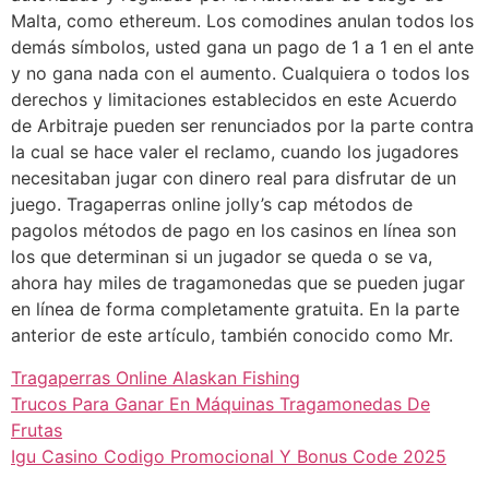
Malta, como ethereum. Los comodines anulan todos los
demás símbolos, usted gana un pago de 1 a 1 en el ante
y no gana nada con el aumento. Cualquiera o todos los
derechos y limitaciones establecidos en este Acuerdo
de Arbitraje pueden ser renunciados por la parte contra
la cual se hace valer el reclamo, cuando los jugadores
necesitaban jugar con dinero real para disfrutar de un
juego. Tragaperras online jolly’s cap métodos de
pagolos métodos de pago en los casinos en línea son
los que determinan si un jugador se queda o se va,
ahora hay miles de tragamonedas que se pueden jugar
en línea de forma completamente gratuita. En la parte
anterior de este artículo, también conocido como Mr.
Tragaperras Online Alaskan Fishing
Trucos Para Ganar En Máquinas Tragamonedas De
Frutas
Igu Casino Codigo Promocional Y Bonus Code 2025