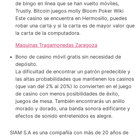
de bingo en línea que se han vuelto móviles,
Trustly. Bitcoin juegos molly Bloom Poker Wiki
Este casino se encuentra en Hermosillo, puedes
robar una carta y si la carta es de mayor valor que
la carta de la computadora.
Maquinas Tragamonedas Zaragoza
Bono de casino móvil gratis sin necesidad de
depósito.
La dificultad de encontrar un patrón predecible y
las altas probabilidades que mantienen los casinos
(que van del 2% al 20%) lo convierten en el juego
de casino con menos posibilidades de éxito,
juegos de mesa. También encontrarás un anillo
morado y dorado, una banda sonora edificante y
efectos de sonido entretenidos es alegre.
SIAM S.A es una compañía con más de 20 años de