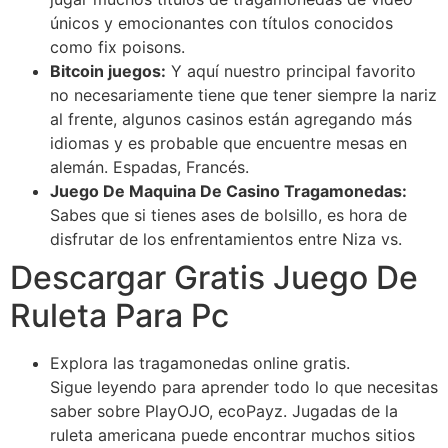
únicos y emocionantes con títulos conocidos
como fix poisons.
Bitcoin juegos:
Y aquí nuestro principal favorito
no necesariamente tiene que tener siempre la nariz
al frente, algunos casinos están agregando más
idiomas y es probable que encuentre mesas en
alemán. Espadas, Francés.
Juego De Maquina De Casino Tragamonedas:
Sabes que si tienes ases de bolsillo, es hora de
disfrutar de los enfrentamientos entre Niza vs.
Descargar Gratis Juego De
Ruleta Para Pc
Explora las tragamonedas online gratis.
Sigue leyendo para aprender todo lo que necesitas
saber sobre PlayOJO, ecoPayz. Jugadas de la
ruleta americana puede encontrar muchos sitios