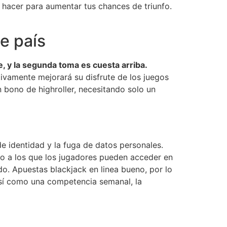
 hacer para aumentar tus chances de triunfo.
e país
e, y la segunda toma es cuesta arriba.
ivamente mejorará su disfrute de los juegos
n bono de highroller, necesitando solo un
e identidad y la fuga de datos personales.
o a los que los jugadores pueden acceder en
do. Apuestas blackjack en linea bueno, por lo
así como una competencia semanal, la