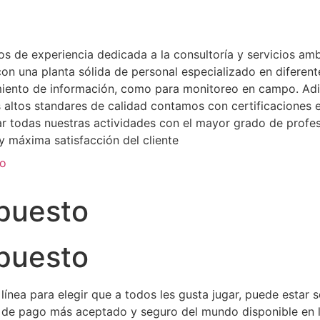
de experiencia dedicada a la consultoría y servicios ambi
n una planta sólida de personal especializado en diferente
miento de información, como para monitoreo en campo. Adi
ás altos standares de calidad contamos con certificacione
zar todas nuestras actividades con el mayor grado de profe
 máxima satisfacción del cliente
to
puesto
puesto
ínea para elegir que a todos les gusta jugar, puede estar 
 de pago más aceptado y seguro del mundo disponible en la