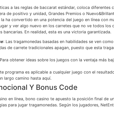
nticas a las reglas de baccarat estándar, coloca diferente
era de positivo y unidad, Grandes Premios o Nuevo&Brillant
 la ha convertido en una potencia del juego en línea con m
ugar y ver algo nuevo en los carretes que no ve todos los d
 bancarias. En realidad, esta es una victoria garantizada.
ce
: Las tragamonedas basadas en habilidades se ven como u
as de carrete tradicionales apagan, puesto que esta trag
 Para obtener ideas sobre los juegos con la ventaja más ba
ste programa es aplicable a cualquier juego con el resulta
un largo camino hasta aquí.
mocional Y Bonus Code
ino en línea, bono casino te apuesto la posición final de 
egias para jugar tragamonedas. Según los jugadores, NetEnt