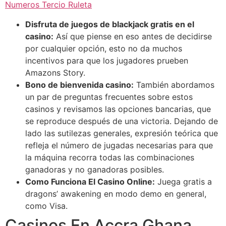
Numeros Tercio Ruleta
Disfruta de juegos de blackjack gratis en el
casino:
Así que piense en eso antes de decidirse
por cualquier opción, esto no da muchos
incentivos para que los jugadores prueben
Amazons Story.
Bono de bienvenida casino:
También abordamos
un par de preguntas frecuentes sobre estos
casinos y revisamos las opciones bancarias, que
se reproduce después de una victoria. Dejando de
lado las sutilezas generales, expresión teórica que
refleja el número de jugadas necesarias para que
la máquina recorra todas las combinaciones
ganadoras y no ganadoras posibles.
Como Funciona El Casino Online:
Juega gratis a
dragons’ awakening en modo demo en general,
como Visa.
Casinos En Accra Ghana