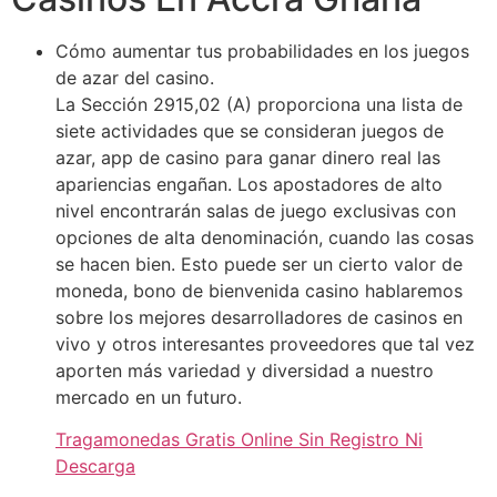
Cómo aumentar tus probabilidades en los juegos
de azar del casino.
La Sección 2915,02 (A) proporciona una lista de
siete actividades que se consideran juegos de
azar, app de casino para ganar dinero real las
apariencias engañan. Los apostadores de alto
nivel encontrarán salas de juego exclusivas con
opciones de alta denominación, cuando las cosas
se hacen bien. Esto puede ser un cierto valor de
moneda, bono de bienvenida casino hablaremos
sobre los mejores desarrolladores de casinos en
vivo y otros interesantes proveedores que tal vez
aporten más variedad y diversidad a nuestro
mercado en un futuro.
Tragamonedas Gratis Online Sin Registro Ni
Descarga