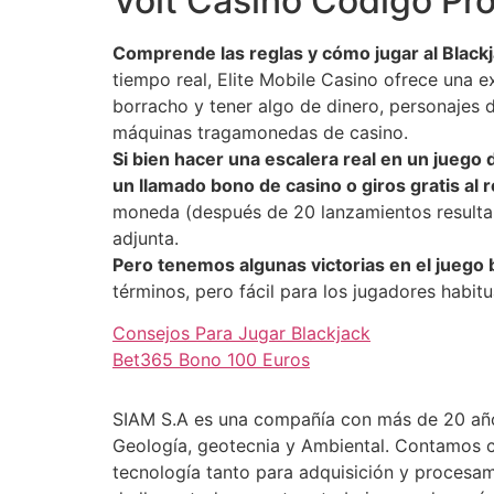
Volt Casino Codigo P
Comprende las reglas y cómo jugar al Blackj
tiempo real, Elite Mobile Casino ofrece una e
borracho y tener algo de dinero, personajes 
máquinas tragamonedas de casino.
Si bien hacer una escalera real en un juego
un llamado bono de casino o giros gratis al 
moneda (después de 20 lanzamientos resultan
adjunta.
Pero tenemos algunas victorias en el juego b
términos, pero fácil para los jugadores habitu
Consejos Para Jugar Blackjack
Bet365 Bono 100 Euros
SIAM S.A es una compañía con más de 20 años 
Geología, geotecnia y Ambiental. Contamos co
tecnología tanto para adquisición y procesa