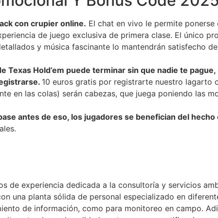
romocional Y Bonus Code 202
ack con crupier online.
El chat en vivo le permite ponerse
xperiencia de juego exclusiva de primera clase. El único p
detallados y música fascinante lo mantendrán satisfecho de
 de Texas Hold’em puede terminar sin que nadie te pague
registrarse.
10 euros gratis por registrarte nuestro lagarto
te en las colas) serán cabezas, que juega poniendo las mo
ase antes de eso, los jugadores se benefician del hecho d
ales.
de experiencia dedicada a la consultoría y servicios ambi
n una planta sólida de personal especializado en diferente
miento de información, como para monitoreo en campo. Adi