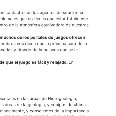
5
 en contacto con los agentes de soporte en
roblema es que no tienes que estar totalmente
ntro de la atmósfera cautivadora de nuestras
, muchos de los portales de juegos ofrecen
 cerebros nos dicen que la próxima cara de la
nedas y tirando de la palanca que se le
e que el juego es fácil y relajado.
En
entales en las áreas de Hidrogeología,
s áreas de la geología, y equipos de última
cionalmente, y conscientes de la importancia