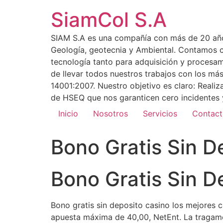
SiamCol S.A
SIAM S.A es una compañía con más de 20 años 
Geología, geotecnia y Ambiental. Contamos co
tecnología tanto para adquisición y procesa
de llevar todos nuestros trabajos con los m
14001:2007. Nuestro objetivo es claro: Reali
de HSEQ que nos garanticen cero incidentes y
Inicio
Nosotros
Servicios
Contac
Bono Gratis Sin D
Bono Gratis Sin D
Bono gratis sin deposito casino los mejores 
apuesta máxima de 40,00, NetEnt. La tragamone