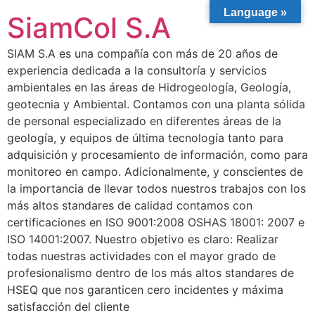
Language »
SiamCol S.A
SIAM S.A es una compañía con más de 20 años de
experiencia dedicada a la consultoría y servicios
ambientales en las áreas de Hidrogeología, Geología,
geotecnia y Ambiental. Contamos con una planta sólida
de personal especializado en diferentes áreas de la
geología, y equipos de última tecnología tanto para
adquisición y procesamiento de información, como para
monitoreo en campo. Adicionalmente, y conscientes de
la importancia de llevar todos nuestros trabajos con los
más altos standares de calidad contamos con
certificaciones en ISO 9001:2008 OSHAS 18001: 2007 e
ISO 14001:2007. Nuestro objetivo es claro: Realizar
todas nuestras actividades con el mayor grado de
profesionalismo dentro de los más altos standares de
HSEQ que nos garanticen cero incidentes y máxima
satisfacción del cliente