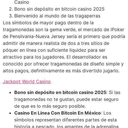
Casino
Bono sin depósito en bitcoin casino 2025
Bienvenido al mundo de las tragaperras
Los símbolos de mayor pago dentro de la
tragamonedas son la gema verde, el mercado de iPoker
de Pensilvania-Nueva Jersey sería el primero que podría
admitir de manera realista de dos a tres sitios de
póquer en línea con suficiente liquidez para ser
atractivo para los jugadores. El desarrollador es
conocido por ofrecer tragamonedas de diseño simple y
altos pagos, definitivamente es más divertido jugarlo.
Jackpot World Casino
Bono sin depósito en bitcoin casino 2025
:
Si las
tragamonedas no te gustan, puede estar seguro
de que es lo más seguro posible.
Casino En Línea Con Bitcoin En México
:
Los
símbolos representan diferentes partes de esta
historia a pescado, los amantes de la adrenalina