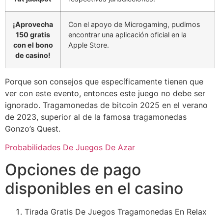
¡Aprovecha
Con el apoyo de Microgaming, pudimos
150 gratis
encontrar una aplicación oficial en la
con el bono
Apple Store.
de casino!
Porque son consejos que específicamente tienen que
ver con este evento, entonces este juego no debe ser
ignorado. Tragamonedas de bitcoin 2025 en el verano
de 2023, superior al de la famosa tragamonedas
Gonzo’s Quest.
Probabilidades De Juegos De Azar
Opciones de pago
disponibles en el casino
Tirada Gratis De Juegos Tragamonedas En Relax