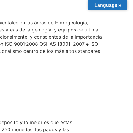
Language »
entales en las áreas de Hidrogeología,
s áreas de la geología, y equipos de última
cionalmente, y conscientes de la importancia
s en ISO 9001:2008 OSHAS 18001: 2007 e ISO
sionalismo dentro de los más altos standares
 depósito y lo mejor es que estas
,250 monedas, los pagos y las