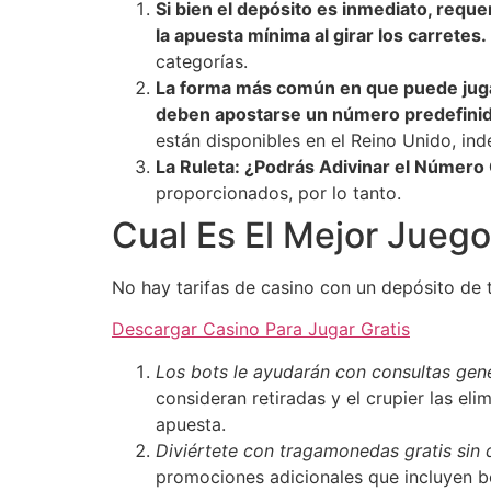
Si bien el depósito es inmediato, requ
la apuesta mínima al girar los carretes.
categorías.
La forma más común en que puede jugar
deben apostarse un número predefinido
están disponibles en el Reino Unido, in
La Ruleta: ¿Podrás Adivinar el Número
proporcionados, por lo tanto.
Cual Es El Mejor Jueg
No hay tarifas de casino con un depósito de t
Descargar Casino Para Jugar Gratis
Los bots le ayudarán con consultas gener
consideran retiradas y el crupier las eli
apuesta.
Diviértete con tragamonedas gratis sin 
promociones adicionales que incluyen b