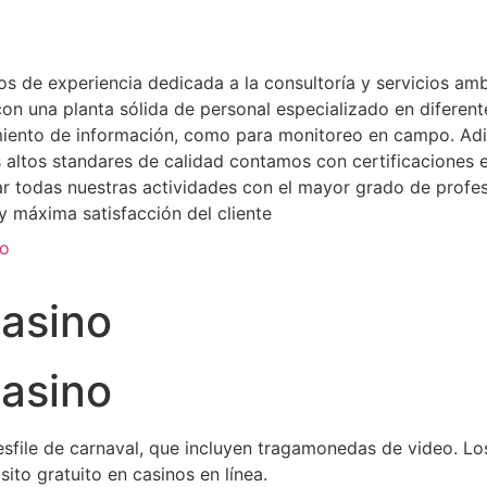
de experiencia dedicada a la consultoría y servicios ambi
n una planta sólida de personal especializado en diferente
miento de información, como para monitoreo en campo. Adi
ás altos standares de calidad contamos con certificacione
zar todas nuestras actividades con el mayor grado de profe
 máxima satisfacción del cliente
to
Casino
Casino
file de carnaval, que incluyen tragamonedas de video. Los 
ito gratuito en casinos en línea.