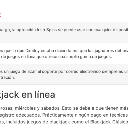
r
argo, la aplicación Irish Spins se puede usar con cualquier dispo
.
 que lo que Dimitriy estaba diciendo era que los jugadores debe
 de juegos en línea que ofrece una amplia gama de juegos.
s un juego de azar, el soporte por correo electrónico siempre es 
tración.
jack en línea
osas, miércoles y sábados. Esto se debe a que tienen más 
 registro adecuados. Prácticamente ningún pago en técnica
s, incluidos juegos de blackjack como el Blackjack Clásico