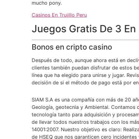
mucho pony.
Casinos En Trujillo Peru
Juegos Gratis De 3 En
Bonos en cripto casino
Después de todo, aunque ahora está en decli
clientes también puedan disfrutar de estos be
línea que ha elegido para unirse y jugar. Revi
decisión de si el método de pago está por e
SIAM S.A es una compañía con más de 20 años 
Geología, geotecnia y Ambiental. Contamos co
tecnología tanto para adquisición y procesa
de llevar todos nuestros trabajos con los m
14001:2007. Nuestro objetivo es claro: Reali
de HSEQ que nos garanticen cero incidentes y