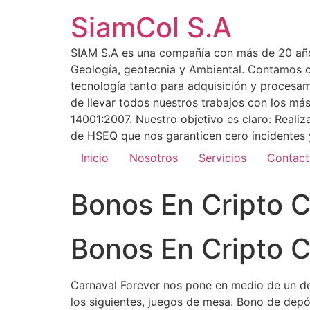
SiamCol S.A
SIAM S.A es una compañía con más de 20 años 
Geología, geotecnia y Ambiental. Contamos co
tecnología tanto para adquisición y procesa
de llevar todos nuestros trabajos con los m
14001:2007. Nuestro objetivo es claro: Reali
de HSEQ que nos garanticen cero incidentes y
Inicio
Nosotros
Servicios
Contac
Bonos En Cripto 
Bonos En Cripto 
Carnaval Forever nos pone en medio de un des
los siguientes, juegos de mesa. Bono de depós