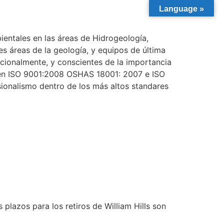
Language »
entales en las áreas de Hidrogeología,
s áreas de la geología, y equipos de última
cionalmente, y conscientes de la importancia
s en ISO 9001:2008 OSHAS 18001: 2007 e ISO
sionalismo dentro de los más altos standares
plazos para los retiros de William Hills son