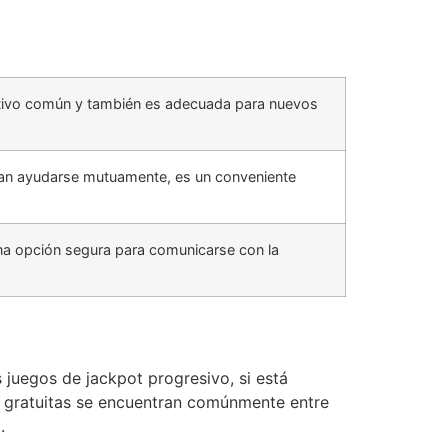
sitivo común y también es adecuada para nuevos
rían ayudarse mutuamente, es un conveniente
una opción segura para comunicarse con la
juegos de jackpot progresivo, si está
s gratuitas se encuentran comúnmente entre
.