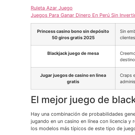
Ruleta Azar Juego
Juegos Para Ganar Dinero En Perú Sin Inverti
Princess casino bono sin depósito
Sin emb
50 giros gratis 2025
clientes
Blackjack juego de mesa
Creemos
destino
Jugar juegos de casino en linea
Craps e
gratis
adminis
El mejor juego de black
Hay una combinación de probabilidades gener
jugando en un casino en línea con licencia y
los modelos más típicos de este tipo de juego