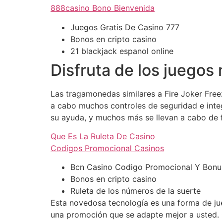
888casino Bono Bienvenida
Juegos Gratis De Casino 777
Bonos en cripto casino
21 blackjack espanol online
Disfruta de los juegos
Las tragamonedas similares a Fire Joker Freez
a cabo muchos controles de seguridad e inte
su ayuda, y muchos más se llevan a cabo de 
Que Es La Ruleta De Casino
Codigos Promocional Casinos
Bcn Casino Codigo Promocional Y Bon
Bonos en cripto casino
Ruleta de los números de la suerte
Esta novedosa tecnología es una forma de ju
una promoción que se adapte mejor a usted. C