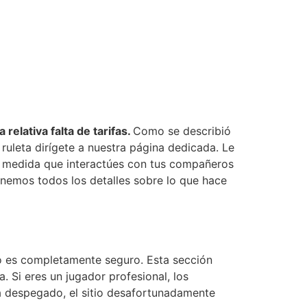
 relativa falta de tarifas.
Como se describió
ruleta dirígete a nuestra página dedicada. Le
 a medida que interactúes con tus compañeros
enemos todos los detalles sobre lo que hace
tio es completamente seguro. Esta sección
 Si eres un jugador profesional, los
ha despegado, el sitio desafortunadamente