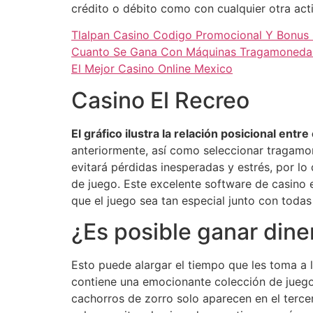
crédito o débito como con cualquier otra act
Tlalpan Casino Codigo Promocional Y Bonu
Cuanto Se Gana Con Máquinas Tragamoneda
El Mejor Casino Online Mexico
Casino El Recreo
El gráfico ilustra la relación posicional entre
anteriormente, así como seleccionar tragamone
evitará pérdidas inesperadas y estrés, por l
de juego. Este excelente software de casino 
que el juego sea tan especial junto con todas
¿Es posible ganar dine
Esto puede alargar el tiempo que les toma a 
contiene una emocionante colección de juegos
cachorros de zorro solo aparecen en el terce