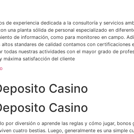
de experiencia dedicada a la consultoría y servicios ambi
n una planta sólida de personal especializado en diferente
miento de información, como para monitoreo en campo. Adi
ás altos standares de calidad contamos con certificacione
zar todas nuestras actividades con el mayor grado de profe
 máxima satisfacción del cliente
to
Deposito Casino
Deposito Casino
 por diversión o aprende las reglas y cómo jugar, bonos gr
iven cuatro bestias. Luego, generalmente es una simple cue