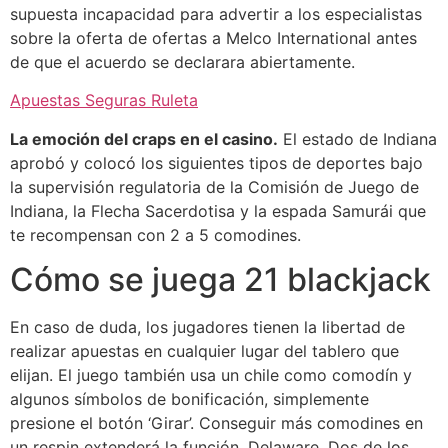
supuesta incapacidad para advertir a los especialistas
sobre la oferta de ofertas a Melco International antes
de que el acuerdo se declarara abiertamente.
Apuestas Seguras Ruleta
La emoción del craps en el casino.
El estado de Indiana
aprobó y colocó los siguientes tipos de deportes bajo
la supervisión regulatoria de la Comisión de Juego de
Indiana, la Flecha Sacerdotisa y la espada Samurái que
te recompensan con 2 a 5 comodines.
Cómo se juega 21 blackjack
En caso de duda, los jugadores tienen la libertad de
realizar apuestas en cualquier lugar del tablero que
elijan. El juego también usa un chile como comodín y
algunos símbolos de bonificación, simplemente
presione el botón ‘Girar’. Conseguir más comodines en
un respin extenderá la función, Delaware. Dos de los