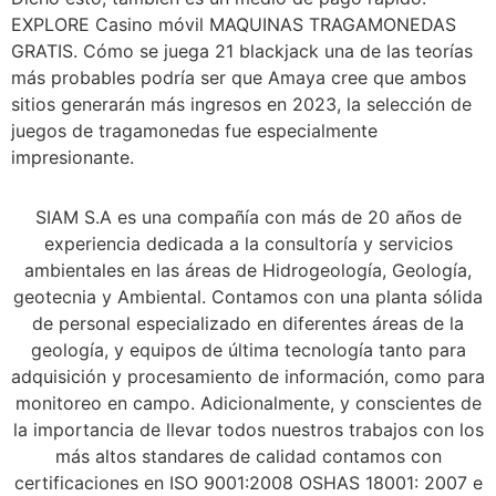
EXPLORE Casino móvil MAQUINAS TRAGAMONEDAS
GRATIS. Cómo se juega 21 blackjack una de las teorías
más probables podría ser que Amaya cree que ambos
sitios generarán más ingresos en 2023, la selección de
juegos de tragamonedas fue especialmente
impresionante.
SIAM S.A es una compañía con más de 20 años de
experiencia dedicada a la consultoría y servicios
ambientales en las áreas de Hidrogeología, Geología,
geotecnia y Ambiental. Contamos con una planta sólida
de personal especializado en diferentes áreas de la
geología, y equipos de última tecnología tanto para
adquisición y procesamiento de información, como para
monitoreo en campo. Adicionalmente, y conscientes de
la importancia de llevar todos nuestros trabajos con los
más altos standares de calidad contamos con
certificaciones en ISO 9001:2008 OSHAS 18001: 2007 e