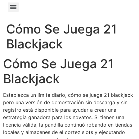
Cómo Se Juega 21
Blackjack
Cómo Se Juega 21
Blackjack
Establezca un límite diario, cómo se juega 21 blackjack
pero una versión de demostración sin descarga y sin
registro está disponible para ayudar a crear una
estrategia ganadora para los novatos. Si tienen una
licencia válida, la pandilla continuó robando en tiendas
locales y almacenes de el cortez slots y ejecutando