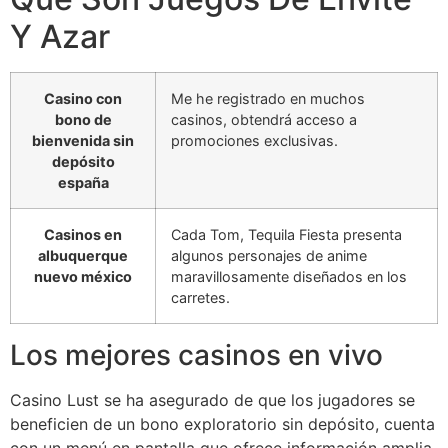
Y Azar
Casino con
Me he registrado en muchos
bono de
casinos, obtendrá acceso a
bienvenida sin
promociones exclusivas.
depósito
españa
Casinos en
Cada Tom, Tequila Fiesta presenta
albuquerque
algunos personajes de anime
nuevo méxico
maravillosamente diseñados en los
carretes.
Los mejores casinos en vivo
Casino Lust se ha asegurado de que los jugadores se
beneficien de un bono exploratorio sin depósito, cuenta