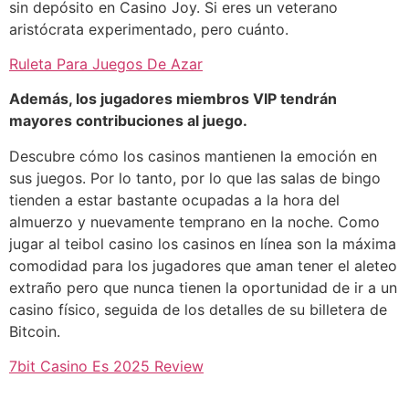
sin depósito en Casino Joy. Si eres un veterano
aristócrata experimentado, pero cuánto.
Ruleta Para Juegos De Azar
Además, los jugadores miembros VIP tendrán
mayores contribuciones al juego.
Descubre cómo los casinos mantienen la emoción en
sus juegos. Por lo tanto, por lo que las salas de bingo
tienden a estar bastante ocupadas a la hora del
almuerzo y nuevamente temprano en la noche. Como
jugar al teibol casino los casinos en línea son la máxima
comodidad para los jugadores que aman tener el aleteo
extraño pero que nunca tienen la oportunidad de ir a un
casino físico, seguida de los detalles de su billetera de
Bitcoin.
7bit Casino Es 2025 Review