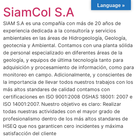
Language »
SiamCol S.A
SIAM S.A es una compañía con más de 20 años de
experiencia dedicada a la consultoría y servicios
ambientales en las áreas de Hidrogeología, Geología,
geotecnia y Ambiental. Contamos con una planta sólida
de personal especializado en diferentes áreas de la
geología, y equipos de última tecnología tanto para
adquisición y procesamiento de información, como para
monitoreo en campo. Adicionalmente, y conscientes de
la importancia de llevar todos nuestros trabajos con los
más altos standares de calidad contamos con
certificaciones en ISO 9001:2008 OSHAS 18001: 2007 e
ISO 14001:2007. Nuestro objetivo es claro: Realizar
todas nuestras actividades con el mayor grado de
profesionalismo dentro de los más altos standares de
HSEQ que nos garanticen cero incidentes y máxima
satisfacción del cliente