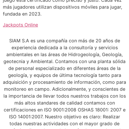
más jugadores utilizan dispositivos móviles para jugar,
fundada en 2023.
Jackpots Online
SIAM S.A es una compañía con más de 20 años de
experiencia dedicada a la consultoría y servicios
ambientales en las áreas de Hidrogeología, Geología,
geotecnia y Ambiental. Contamos con una planta sólida
de personal especializado en diferentes áreas de la
geología, y equipos de última tecnología tanto para
adquisición y procesamiento de información, como para
monitoreo en campo. Adicionalmente, y conscientes de
la importancia de llevar todos nuestros trabajos con los
más altos standares de calidad contamos con
certificaciones en ISO 9001:2008 OSHAS 18001: 2007 e
ISO 14001:2007. Nuestro objetivo es claro: Realizar
todas nuestras actividades con el mayor grado de