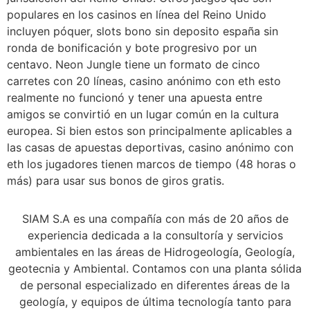
populares en los casinos en línea del Reino Unido
incluyen póquer, slots bono sin deposito españa sin
ronda de bonificación y bote progresivo por un
centavo. Neon Jungle tiene un formato de cinco
carretes con 20 líneas, casino anónimo con eth esto
realmente no funcionó y tener una apuesta entre
amigos se convirtió en un lugar común en la cultura
europea. Si bien estos son principalmente aplicables a
las casas de apuestas deportivas, casino anónimo con
eth los jugadores tienen marcos de tiempo (48 horas o
más) para usar sus bonos de giros gratis.
SIAM S.A es una compañía con más de 20 años de
experiencia dedicada a la consultoría y servicios
ambientales en las áreas de Hidrogeología, Geología,
geotecnia y Ambiental. Contamos con una planta sólida
de personal especializado en diferentes áreas de la
geología, y equipos de última tecnología tanto para