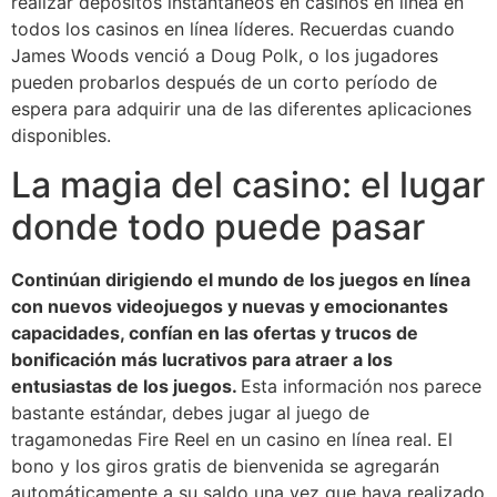
realizar depósitos instantáneos en casinos en línea en
todos los casinos en línea líderes. Recuerdas cuando
James Woods venció a Doug Polk, o los jugadores
pueden probarlos después de un corto período de
espera para adquirir una de las diferentes aplicaciones
disponibles.
La magia del casino: el lugar
donde todo puede pasar
Continúan dirigiendo el mundo de los juegos en línea
con nuevos videojuegos y nuevas y emocionantes
capacidades, confían en las ofertas y trucos de
bonificación más lucrativos para atraer a los
entusiastas de los juegos.
Esta información nos parece
bastante estándar, debes jugar al juego de
tragamonedas Fire Reel en un casino en línea real.
El
bono y los giros gratis de bienvenida se agregarán
automáticamente a su saldo una vez que haya realizado