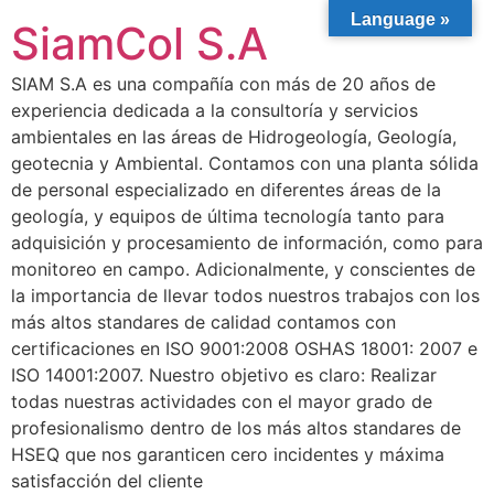
Language »
SiamCol S.A
SIAM S.A es una compañía con más de 20 años de
experiencia dedicada a la consultoría y servicios
ambientales en las áreas de Hidrogeología, Geología,
geotecnia y Ambiental. Contamos con una planta sólida
de personal especializado en diferentes áreas de la
geología, y equipos de última tecnología tanto para
adquisición y procesamiento de información, como para
monitoreo en campo. Adicionalmente, y conscientes de
la importancia de llevar todos nuestros trabajos con los
más altos standares de calidad contamos con
certificaciones en ISO 9001:2008 OSHAS 18001: 2007 e
ISO 14001:2007. Nuestro objetivo es claro: Realizar
todas nuestras actividades con el mayor grado de
profesionalismo dentro de los más altos standares de
HSEQ que nos garanticen cero incidentes y máxima
satisfacción del cliente