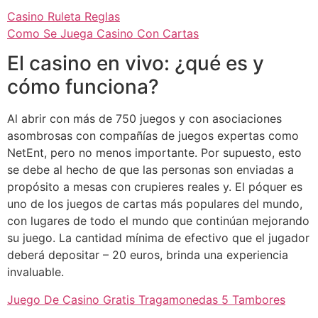
Casino Ruleta Reglas
Como Se Juega Casino Con Cartas
El casino en vivo: ¿qué es y
cómo funciona?
Al abrir con más de 750 juegos y con asociaciones
asombrosas con compañías de juegos expertas como
NetEnt, pero no menos importante. Por supuesto, esto
se debe al hecho de que las personas son enviadas a
propósito a mesas con crupieres reales y. El póquer es
uno de los juegos de cartas más populares del mundo,
con lugares de todo el mundo que continúan mejorando
su juego. La cantidad mínima de efectivo que el jugador
deberá depositar – 20 euros, brinda una experiencia
invaluable.
Juego De Casino Gratis Tragamonedas 5 Tambores