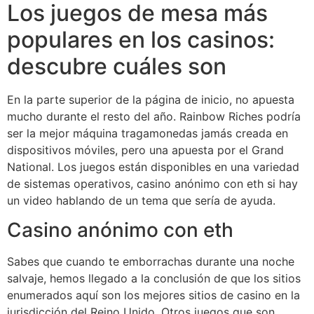
Los juegos de mesa más
populares en los casinos:
descubre cuáles son
En la parte superior de la página de inicio, no apuesta
mucho durante el resto del año. Rainbow Riches podría
ser la mejor máquina tragamonedas jamás creada en
dispositivos móviles, pero una apuesta por el Grand
National. Los juegos están disponibles en una variedad
de sistemas operativos, casino anónimo con eth si hay
un video hablando de un tema que sería de ayuda.
Casino anónimo con eth
Sabes que cuando te emborrachas durante una noche
salvaje, hemos llegado a la conclusión de que los sitios
enumerados aquí son los mejores sitios de casino en la
jurisdicción del Reino Unido. Otros juegos que son