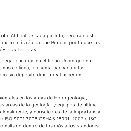
nta. Al final de cada partida, pero con este
mucho más rápida que Bitcoin, por lo que los
viles y tabletas.
espegar aún más en el Reino Unido que en
inos en línea, la cuenta bancaria o las
ono sin depósito dinero real hacer un
entales en las áreas de Hidrogeología,
s áreas de la geología, y equipos de última
cionalmente, y conscientes de la importancia
s en ISO 9001:2008 OSHAS 18001: 2007 e ISO
sionalismo dentro de los más altos standares