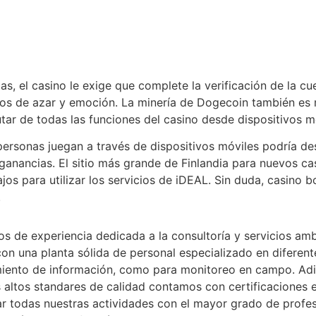
s, el casino le exige que complete la verificación de la cue
egos de azar y emoción. La minería de Dogecoin también es 
ar de todas las funciones del casino desde dispositivos mó
 personas juegan a través de dispositivos móviles podría d
ganancias. El sitio más grande de Finlandia para nuevos cas
jos para utilizar los servicios de iDEAL. Sin duda, casino b
.
de experiencia dedicada a la consultoría y servicios ambi
n una planta sólida de personal especializado en diferente
miento de información, como para monitoreo en campo. Adi
ás altos standares de calidad contamos con certificacione
zar todas nuestras actividades con el mayor grado de profe