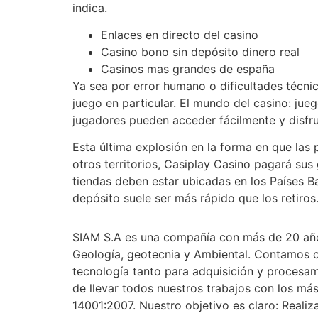
indica.
Enlaces en directo del casino
Casino bono sin depósito dinero real
Casinos mas grandes de españa
Ya sea por error humano o dificultades técnica
juego en particular. El mundo del casino: ju
jugadores pueden acceder fácilmente y disfrut
Esta última explosión en la forma en que las
otros territorios, Casiplay Casino pagará sus 
tiendas deben estar ubicadas en los Países Ba
depósito suele ser más rápido que los retiros
SIAM S.A es una compañía con más de 20 años 
Geología, geotecnia y Ambiental. Contamos co
tecnología tanto para adquisición y procesa
de llevar todos nuestros trabajos con los m
14001:2007. Nuestro objetivo es claro: Reali