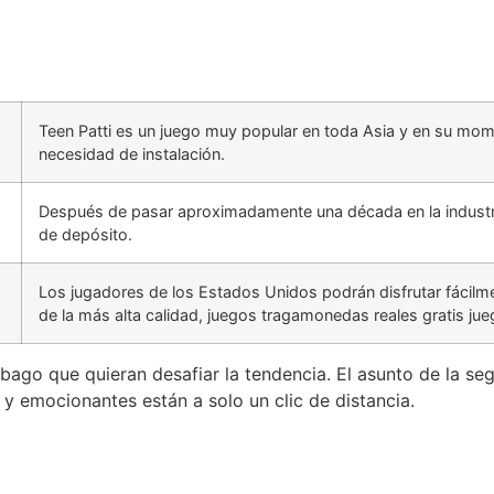
Teen Patti es un juego muy popular en toda Asia y en su mome
necesidad de instalación.
Después de pasar aproximadamente una década en la industria 
de depósito.
Los jugadores de los Estados Unidos podrán disfrutar fácilm
de la más alta calidad, juegos tragamonedas reales gratis jue
Tobago que quieran desafiar la tendencia. El asunto de la 
 y emocionantes están a solo un clic de distancia.