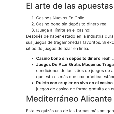
El arte de las apuesta
Casinos Nuevos En Chile
Casino bono sin depósito dinero real
¡Juega al límite en el casino!
Después de haber estado en la industria dura
sus juegos de tragamonedas favoritos. Si exc
sitios de juegos de azar en línea.
Casino bono sin depósito dinero real
:
L
Juegos De Azar Gratis Maquinas Tra
condiciones de los sitios de juegos de 
que esto es más que una práctica están
Ruleta con crupier en vivo en el casino
juegos de casino de forma gratuita en n
Mediterráneo Alicante
Esta es quizás una de las formas más amigable