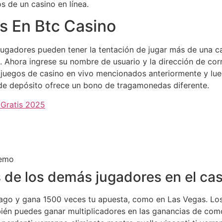
 de un casino en línea.
s En Btc Casino
jugadores pueden tener la tentación de jugar más de una ca
. Ahora ingrese su nombre de usuario y la dirección de cor
 juegos de casino en vivo mencionados anteriormente y lue
 de depósito ofrece un bono de tragamonedas diferente.
 Gratis 2025
demo
s de los demás jugadores en el ca
pago y gana 1500 veces tu apuesta, como en Las Vegas. Lo
bién puedes ganar multiplicadores en las ganancias de com