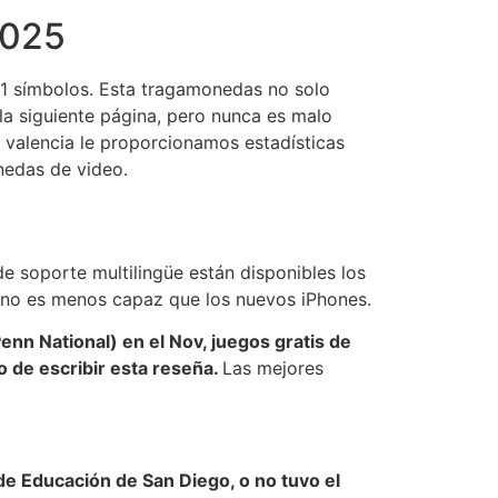
2025
 11 símbolos. Esta tragamonedas no solo
la siguiente página, pero nunca es malo
n valencia le proporcionamos estadísticas
nedas de video.
e soporte multilingüe están disponibles los
gle no es menos capaz que los nuevos iPhones.
nn National) en el Nov, juegos gratis de
 de escribir esta reseña.
Las mejores
 de Educación de San Diego, o no tuvo el