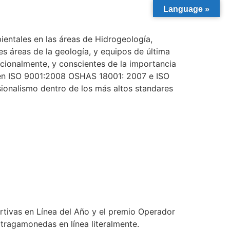
Language »
entales en las áreas de Hidrogeología,
s áreas de la geología, y equipos de última
cionalmente, y conscientes de la importancia
s en ISO 9001:2008 OSHAS 18001: 2007 e ISO
sionalismo dentro de los más altos standares
rtivas en Línea del Año y el premio Operador
tragamonedas en línea literalmente.