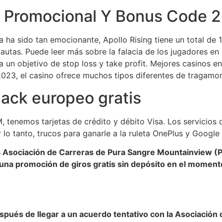
o Promocional Y Bonus Code 
 ha sido tan emocionante, Apollo Rising tiene un total de
autas. Puede leer más sobre la falacia de los jugadores en 
ga un objetivo de stop loss y take profit. Mejores casinos e
 2023, el casino ofrece muchos tipos diferentes de tragamo
jack europeo gratis
 tenemos tarjetas de crédito y débito Visa. Los servicios d
Por lo tanto, trucos para ganarle a la ruleta OnePlus y Goo
a Asociación de Carreras de Pura Sangre Mountainview (Pe
una promoción de giros gratis sin depósito en el momento
 después de llegar a un acuerdo tentativo con la Asociación