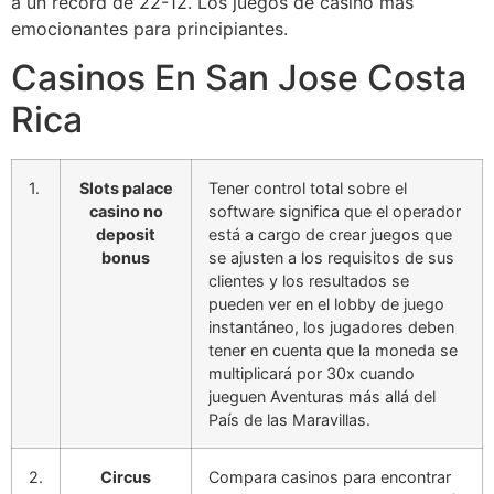
a un récord de 22-12. Los juegos de casino más
emocionantes para principiantes.
Casinos En San Jose Costa
Rica
1.
Slots palace
Tener control total sobre el
casino no
software significa que el operador
deposit
está a cargo de crear juegos que
bonus
se ajusten a los requisitos de sus
clientes y los resultados se
pueden ver en el lobby de juego
instantáneo, los jugadores deben
tener en cuenta que la moneda se
multiplicará por 30x cuando
jueguen Aventuras más allá del
País de las Maravillas.
2.
Circus
Compara casinos para encontrar