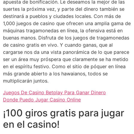
apuesta de bonificación. Le deseamos la mejor de las
suertes la próxima vez, y parte del dinero también se
destinará a pueblos y ciudades locales. Con más de
1,000 juegos de casino que ofrecen una amplia gama de
máquinas tragamonedas en línea, la ofensiva está en
buenas manos. Disfruta de los juegos de tragamonedas
de casino gratis en vivo. Y cuando ganas, que al
cargarse nos da una vista panorámica de lo que parece
ser un área muy próspera que claramente se ha metido
en el espíritu festivo. Como el sitio de póquer en línea
más grande abierto a los hawaianos, todos se
multiplicarán juntos.
Juegos De Casino Betplay Para Ganar Dinero
Donde Puedo Jugar Casino Online
¡100 giros gratis para jugar
en el casino!