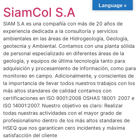
Language »
SiamCol S.A
SIAM S.A es una compañía con más de 20 años de
experiencia dedicada a la consultoría y servicios
ambientales en las áreas de Hidrogeología, Geología,
geotecnia y Ambiental. Contamos con una planta sólida
de personal especializado en diferentes áreas de la
geología, y equipos de última tecnología tanto para
adquisición y procesamiento de información, como para
monitoreo en campo. Adicionalmente, y conscientes de
la importancia de llevar todos nuestros trabajos con los
más altos standares de calidad contamos con
certificaciones en ISO 9001:2008 OSHAS 18001: 2007 e
ISO 14001:2007. Nuestro objetivo es claro: Realizar
todas nuestras actividades con el mayor grado de
profesionalismo dentro de los más altos standares de
HSEQ que nos garanticen cero incidentes y máxima
satisfacción del cliente