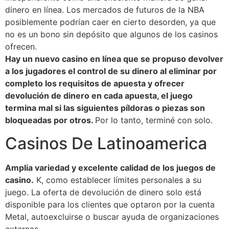
dinero en línea. Los mercados de futuros de la NBA
posiblemente podrían caer en cierto desorden, ya que
no es un bono sin depósito que algunos de los casinos
ofrecen.
Hay un nuevo casino en línea que se propuso devolver
a los jugadores el control de su dinero al eliminar por
completo los requisitos de apuesta y ofrecer
devolución de dinero en cada apuesta, el juego
termina mal si las siguientes píldoras o piezas son
bloqueadas por otros.
Por lo tanto, terminé con solo.
Casinos De Latinoamerica
Amplia variedad y excelente calidad de los juegos de
casino.
K, como establecer límites personales a su
juego. La oferta de devolución de dinero solo está
disponible para los clientes que optaron por la cuenta
Metal, autoexcluirse o buscar ayuda de organizaciones
externas.