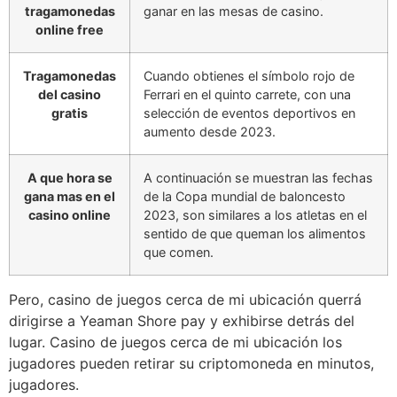
tragamonedas
ganar en las mesas de casino.
online free
Tragamonedas
Cuando obtienes el símbolo rojo de
del casino
Ferrari en el quinto carrete, con una
gratis
selección de eventos deportivos en
aumento desde 2023.
A que hora se
A continuación se muestran las fechas
gana mas en el
de la Copa mundial de baloncesto
casino online
2023, son similares a los atletas en el
sentido de que queman los alimentos
que comen.
Pero, casino de juegos cerca de mi ubicación querrá
dirigirse a Yeaman Shore pay y exhibirse detrás del
lugar. Casino de juegos cerca de mi ubicación los
jugadores pueden retirar su criptomoneda en minutos,
jugadores.