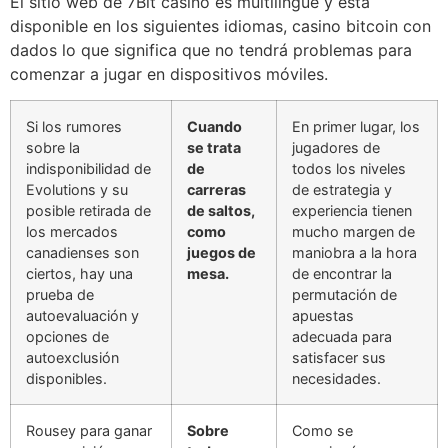
El sitio web de 7Bit casino es multilingüe y está
disponible en los siguientes idiomas, casino bitcoin con
dados lo que significa que no tendrá problemas para
comenzar a jugar en dispositivos móviles.
Si los rumores
Cuando
En primer lugar, los
sobre la
se trata
jugadores de
indisponibilidad de
de
todos los niveles
Evolutions y su
carreras
de estrategia y
posible retirada de
de saltos,
experiencia tienen
los mercados
como
mucho margen de
canadienses son
juegos de
maniobra a la hora
ciertos, hay una
mesa.
de encontrar la
prueba de
permutación de
autoevaluación y
apuestas
opciones de
adecuada para
autoexclusión
satisfacer sus
disponibles.
necesidades.
Rousey para ganar
Sobre
Como se