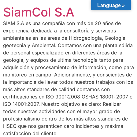
Language »
SiamCol S.A
SIAM S.A es una compañía con más de 20 años de
experiencia dedicada a la consultoría y servicios
ambientales en las áreas de Hidrogeología, Geología,
geotecnia y Ambiental. Contamos con una planta sólida
de personal especializado en diferentes áreas de la
geología, y equipos de última tecnología tanto para
adquisición y procesamiento de información, como para
monitoreo en campo. Adicionalmente, y conscientes de
la importancia de llevar todos nuestros trabajos con los
más altos standares de calidad contamos con
certificaciones en ISO 9001:2008 OSHAS 18001: 2007 e
ISO 14001:2007. Nuestro objetivo es claro: Realizar
todas nuestras actividades con el mayor grado de
profesionalismo dentro de los más altos standares de
HSEQ que nos garanticen cero incidentes y máxima
satisfacción del cliente