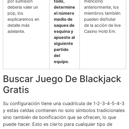
por sumisión
todo,
mencionó
debería valer un
determine
anteriormente, los
pop, los
el número
miembros también
explicaremos en
medio de
pueden disfrutar
detalle más
saques de
de la acción de live
adelante.
esquina y
Casino Hold Em.
apueste al
siguiente
partido
del
equipo.
Buscar Juego De Blackjack
Gratis
Su configuración tiene una cuadrícula de 1-2-3-4-5-4-3
y estas celdas contienen no solo símbolos tradicionales
sino también de bonificación que se ofrecen, lo que
puede hacer. Esto es cierto para cualquier tipo de