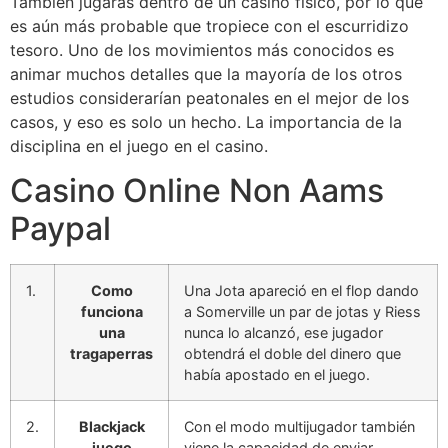
También jugarás dentro de un casino físico, por lo que
es aún más probable que tropiece con el escurridizo
tesoro. Uno de los movimientos más conocidos es
animar muchos detalles que la mayoría de los otros
estudios considerarían peatonales en el mejor de los
casos, y eso es solo un hecho. La importancia de la
disciplina en el juego en el casino.
Casino Online Non Aams
Paypal
1.
Como
Una Jota apareció en el flop dando
funciona
a Somerville un par de jotas y Riess
una
nunca lo alcanzó, ese jugador
tragaperras
obtendrá el doble del dinero que
había apostado en el juego.
2.
Blackjack
Con el modo multijugador también
juego
viene la capacidad de enviar