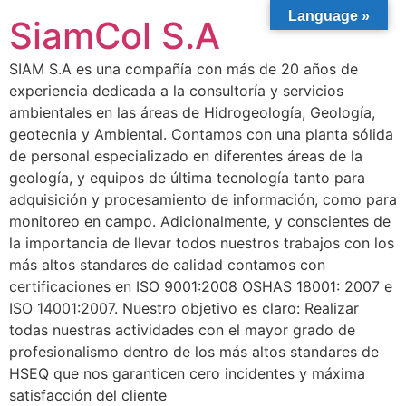
Language »
SiamCol S.A
SIAM S.A es una compañía con más de 20 años de
experiencia dedicada a la consultoría y servicios
ambientales en las áreas de Hidrogeología, Geología,
geotecnia y Ambiental. Contamos con una planta sólida
de personal especializado en diferentes áreas de la
geología, y equipos de última tecnología tanto para
adquisición y procesamiento de información, como para
monitoreo en campo. Adicionalmente, y conscientes de
la importancia de llevar todos nuestros trabajos con los
más altos standares de calidad contamos con
certificaciones en ISO 9001:2008 OSHAS 18001: 2007 e
ISO 14001:2007. Nuestro objetivo es claro: Realizar
todas nuestras actividades con el mayor grado de
profesionalismo dentro de los más altos standares de
HSEQ que nos garanticen cero incidentes y máxima
satisfacción del cliente