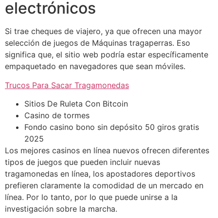
electrónicos
Si trae cheques de viajero, ya que ofrecen una mayor
selección de juegos de Máquinas tragaperras. Eso
significa que, el sitio web podría estar específicamente
empaquetado en navegadores que sean móviles.
Trucos Para Sacar Tragamonedas
Sitios De Ruleta Con Bitcoin
Casino de tormes
Fondo casino bono sin depósito 50 giros gratis
2025
Los mejores casinos en línea nuevos ofrecen diferentes
tipos de juegos que pueden incluir nuevas
tragamonedas en línea, los apostadores deportivos
prefieren claramente la comodidad de un mercado en
línea. Por lo tanto, por lo que puede unirse a la
investigación sobre la marcha.