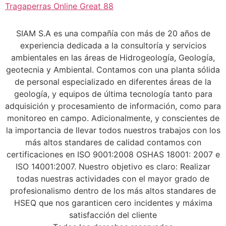
Tragaperras Online Great 88
SIAM S.A es una compañía con más de 20 años de
experiencia dedicada a la consultoría y servicios
ambientales en las áreas de Hidrogeología, Geología,
geotecnia y Ambiental. Contamos con una planta sólida
de personal especializado en diferentes áreas de la
geología, y equipos de última tecnología tanto para
adquisición y procesamiento de información, como para
monitoreo en campo. Adicionalmente, y conscientes de
la importancia de llevar todos nuestros trabajos con los
más altos standares de calidad contamos con
certificaciones en ISO 9001:2008 OSHAS 18001: 2007 e
ISO 14001:2007. Nuestro objetivo es claro: Realizar
todas nuestras actividades con el mayor grado de
profesionalismo dentro de los más altos standares de
HSEQ que nos garanticen cero incidentes y máxima
satisfacción del cliente