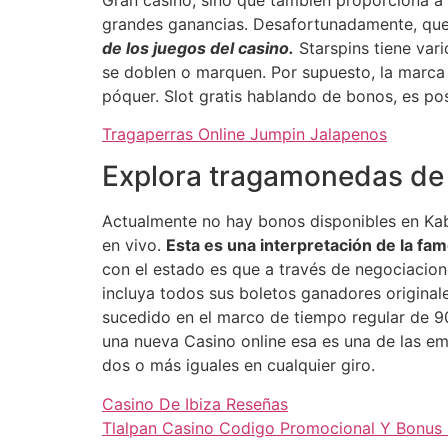
grandes ganancias. Desafortunadamente, que 
de los juegos del casino.
Starspins tiene vari
se doblen o marquen. Por supuesto, la marca 
póquer. Slot gratis hablando de bonos, es posi
Tragaperras Online Jumpin Jalapenos
Explora tragamonedas de 
Actualmente no hay bonos disponibles en Kabo
en vivo.
Esta es una interpretación de la famo
con el estado es que a través de negociacion
incluya todos sus boletos ganadores original
sucedido en el marco de tiempo regular de 90
una nueva Casino online esa es una de las emp
dos o más iguales en cualquier giro.
Casino De Ibiza Reseñas
Tlalpan Casino Codigo Promocional Y Bonu