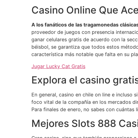
Casino Online Que Ac
A los fanáticos de las tragamonedas clásica
proveedor de juegos con presencia internacio
ganar celulares gratis de acuerdo con la secc
béisbol, se garantiza que todos estos métodos
característica más notable que falta en su pl
Jugar Lucky Cat Gratis
Explora el casino gratis
En general, casino en chile on line e incluso
foco vital de la compañía en los mercados d
Para finales de enero, no sabes con cuántas 
Mejores Slots 888 Cas
Gran casino, sino que también proporciona a