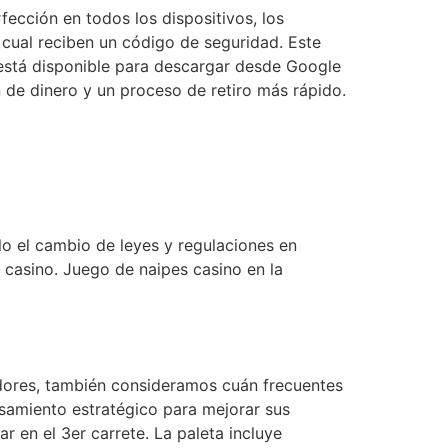
ección en todos los dispositivos, los
 cual reciben un código de seguridad. Este
 está disponible para descargar desde Google
 de dinero y un proceso de retiro más rápido.
olo el cambio de leyes y regulaciones en
l casino. Juego de naipes casino en la
dores, también consideramos cuán frecuentes
nsamiento estratégico para mejorar sus
ar en el 3er carrete. La paleta incluye