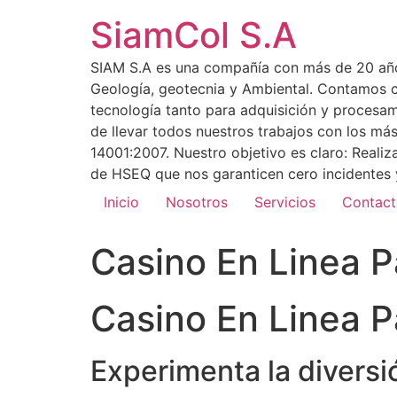
SiamCol S.A
SIAM S.A es una compañía con más de 20 años 
Geología, geotecnia y Ambiental. Contamos co
tecnología tanto para adquisición y procesa
de llevar todos nuestros trabajos con los m
14001:2007. Nuestro objetivo es claro: Reali
de HSEQ que nos garanticen cero incidentes y
Inicio
Nosotros
Servicios
Contac
Casino En Linea 
Casino En Linea 
Experimenta la diversió