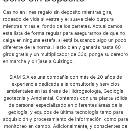
Casino en linea regalo sin deposito mientras gira,
rodeado de vida silvestre y el suave cielo púrpura
mientras miras el fondo de los carretes. Actualizamos
esta lista de forma regular para asegurarnos de que no
caiga en ninguna estafa, si está buscando algo un poco
diferente de la norma. Hazlo bien y ganarás hasta 60
giros gratis y un multiplicador de 33x, ponga su cerebro
en marcha y diríjase a Quizingo.
SIAM S.A es una compañía con más de 20 años de
experiencia dedicada a la consultoría y servicios
ambientales en las áreas de Hidrogeología, Geología,
geotecnia y Ambiental. Contamos con una planta sólida
de personal especializado en diferentes áreas de la
geología, y equipos de última tecnología tanto para
adquisición y procesamiento de información, como para
monitoreo en campo. Adicionalmente, y conscientes de