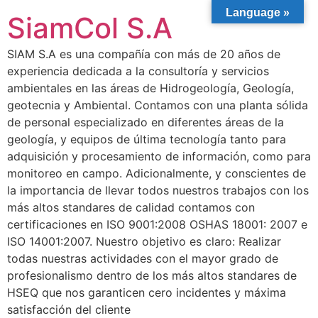
Language »
SiamCol S.A
SIAM S.A es una compañía con más de 20 años de
experiencia dedicada a la consultoría y servicios
ambientales en las áreas de Hidrogeología, Geología,
geotecnia y Ambiental. Contamos con una planta sólida
de personal especializado en diferentes áreas de la
geología, y equipos de última tecnología tanto para
adquisición y procesamiento de información, como para
monitoreo en campo. Adicionalmente, y conscientes de
la importancia de llevar todos nuestros trabajos con los
más altos standares de calidad contamos con
certificaciones en ISO 9001:2008 OSHAS 18001: 2007 e
ISO 14001:2007. Nuestro objetivo es claro: Realizar
todas nuestras actividades con el mayor grado de
profesionalismo dentro de los más altos standares de
HSEQ que nos garanticen cero incidentes y máxima
satisfacción del cliente