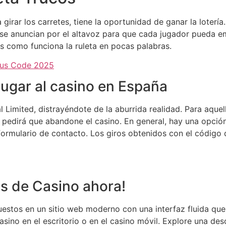
girar los carretes, tiene la oportunidad de ganar la loterí
y se anuncian por el altavoz para que cada jugador pueda e
 es como funciona la ruleta en pocas palabras.
nus Code 2025
jugar al casino en España
 Limited, distrayéndote de la aburrida realidad. Para aque
 pedirá que abandone el casino. En general, hay una opción 
formulario de contacto. Los giros obtenidos con el código 
is de Casino ahora!
uestos en un sitio web moderno con una interfaz fluida que
asino en el escritorio o en el casino móvil. Explore una d