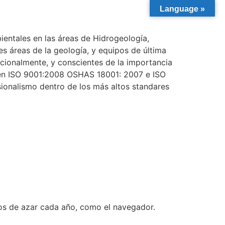
Language »
entales en las áreas de Hidrogeología,
s áreas de la geología, y equipos de última
cionalmente, y conscientes de la importancia
s en ISO 9001:2008 OSHAS 18001: 2007 e ISO
sionalismo dentro de los más altos standares
gos de azar cada año, como el navegador.