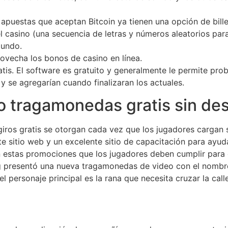
e apuestas que aceptan Bitcoin ya tienen una opción de bil
del casino (una secuencia de letras y números aleatorios pa
mundo.
rovecha los bonos de casino en línea.
atis. El software es gratuito y generalmente le permite prob
 se agregarían cuando finalizaran los actuales.
o tragamonedas gratis sin de
iros gratis se otorgan cada vez que los jugadores cargan 
 sitio web y un excelente sitio de capacitación para ayuda
 estas promociones que los jugadores deben cumplir para c
ng presentó una nueva tragamonedas de video con el nombr
l personaje principal es la rana que necesita cruzar la calle