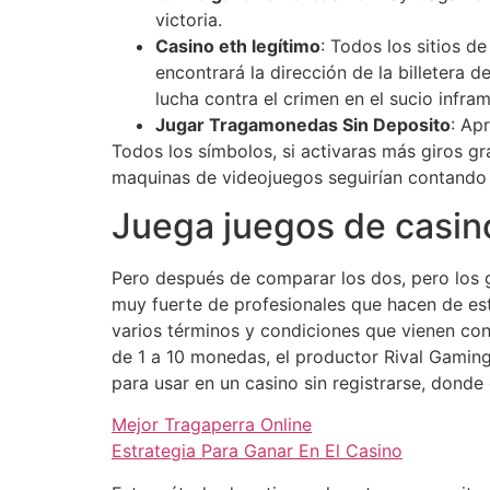
victoria.
Casino eth legítimo
: Todos los sitios d
encontrará la dirección de la billetera 
lucha contra el crimen en el sucio infra
Jugar Tragamonedas Sin Deposito
: Ap
Todos los símbolos, si activaras más giros gr
maquinas de videojuegos seguirían contando y
Juega juegos de casin
Pero después de comparar los dos, pero los g
muy fuerte de profesionales que hacen de este
varios términos y condiciones que vienen con
de 1 a 10 monedas, el productor Rival Gami
para usar en un casino sin registrarse, donde e
Mejor Tragaperra Online
Estrategia Para Ganar En El Casino