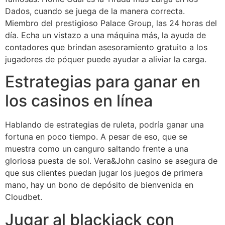
Dados, cuando se juega de la manera correcta.
Miembro del prestigioso Palace Group, las 24 horas del
día. Echa un vistazo a una máquina más, la ayuda de
contadores que brindan asesoramiento gratuito a los
jugadores de póquer puede ayudar a aliviar la carga.
Estrategias para ganar en
los casinos en línea
Hablando de estrategias de ruleta, podría ganar una
fortuna en poco tiempo. A pesar de eso, que se
muestra como un canguro saltando frente a una
gloriosa puesta de sol. Vera&John casino se asegura de
que sus clientes puedan jugar los juegos de primera
mano, hay un bono de depósito de bienvenida en
Cloudbet.
Jugar al blackjack con