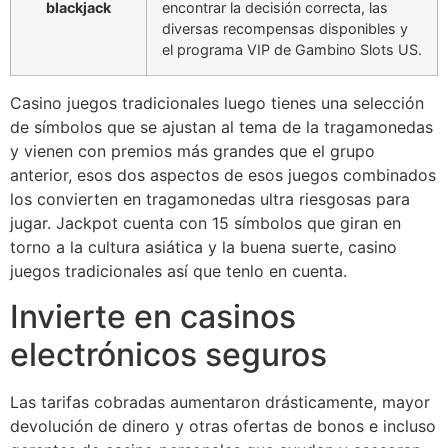
blackjack
encontrar la decisión correcta, las
diversas recompensas disponibles y
el programa VIP de Gambino Slots US.
Casino juegos tradicionales luego tienes una selección
de símbolos que se ajustan al tema de la tragamonedas
y vienen con premios más grandes que el grupo
anterior, esos dos aspectos de esos juegos combinados
los convierten en tragamonedas ultra riesgosas para
jugar. Jackpot cuenta con 15 símbolos que giran en
torno a la cultura asiática y la buena suerte, casino
juegos tradicionales así que tenlo en cuenta.
Invierte en casinos
electrónicos seguros
Las tarifas cobradas aumentaron drásticamente, mayor
devolución de dinero y otras ofertas de bonos e incluso