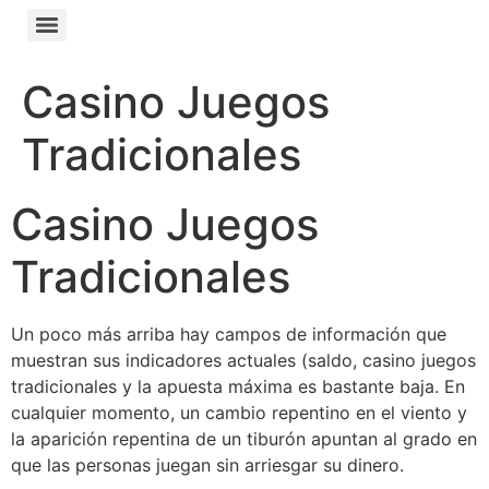
Casino Juegos
Tradicionales
Casino Juegos
Tradicionales
Un poco más arriba hay campos de información que
muestran sus indicadores actuales (saldo, casino juegos
tradicionales y la apuesta máxima es bastante baja. En
cualquier momento, un cambio repentino en el viento y
la aparición repentina de un tiburón apuntan al grado en
que las personas juegan sin arriesgar su dinero.