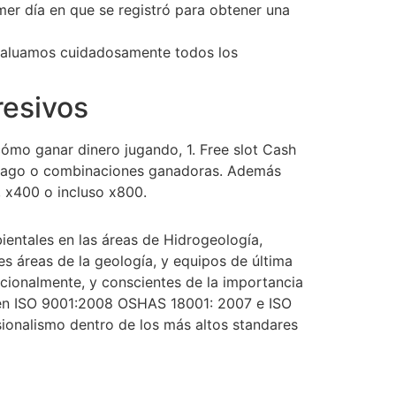
imer día en que se registró para obtener una
evaluamos cuidadosamente todos los
resivos
cómo ganar dinero jugando, 1. Free slot Cash
e pago o combinaciones ganadoras. Además
, x400 o incluso x800.
entales en las áreas de Hidrogeología,
s áreas de la geología, y equipos de última
cionalmente, y conscientes de la importancia
s en ISO 9001:2008 OSHAS 18001: 2007 e ISO
sionalismo dentro de los más altos standares