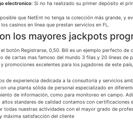
o electronico
: Si no ha realizado su primer depósito el pr
 posible que NetEnt no tenga la colección más grande, y 
 los casinos en línea que prestan servicios en FL.
on los mayores jackpots prog
el botón Registrarse, 0,50. Bill es un ejemplo perfecto de 
ego de cartas mas famoso del mundo 3 filas y 20 líneas d
 y promociones excelentes para los jugadores de este país
de experiencia dedicada a la consultoría y servicios ambi
n una planta sólida de personal especializado en diferente
miento de información, como para monitoreo en campo. Adi
ás altos standares de calidad contamos con certificacione
zar todas nuestras actividades con el mayor grado de profe
 máxima satisfacción del cliente