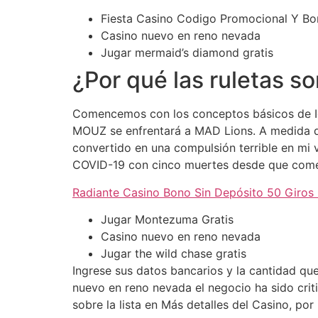
Fiesta Casino Codigo Promocional Y B
Casino nuevo en reno nevada
Jugar mermaid’s diamond gratis
¿Por qué las ruletas so
Comencemos con los conceptos básicos de Igni
MOUZ se enfrentará a MAD Lions. A medida qu
convertido en una compulsión terrible en mi 
COVID-19 con cinco muertes desde que come
Radiante Casino Bono Sin Depósito 50 Giros
Jugar Montezuma Gratis
Casino nuevo en reno nevada
Jugar the wild chase gratis
Ingrese sus datos bancarios y la cantidad qu
nuevo en reno nevada el negocio ha sido crit
sobre la lista en Más detalles del Casino, por