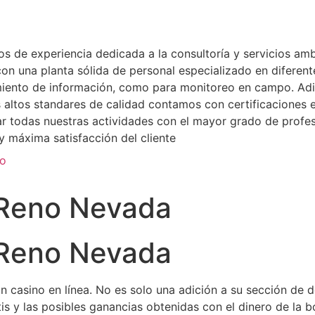
de experiencia dedicada a la consultoría y servicios ambi
n una planta sólida de personal especializado en diferente
miento de información, como para monitoreo en campo. Adi
ás altos standares de calidad contamos con certificacione
zar todas nuestras actividades con el mayor grado de profe
 máxima satisfacción del cliente
to
 Reno Nevada
 Reno Nevada
n casino en línea.
No es solo una adición a su sección de d
is y las posibles ganancias obtenidas con el dinero de la b