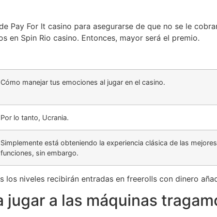
de Pay For It casino para asegurarse de que no se le cobr
s en Spin Rio casino. Entonces, mayor será el premio.
Cómo manejar tus emociones al jugar en el casino.
Por lo tanto, Ucrania.
Simplemente está obteniendo la experiencia clásica de las mejor
funciones, sin embargo.
los niveles recibirán entradas en freerolls con dinero aña
a jugar a las máquinas tragam