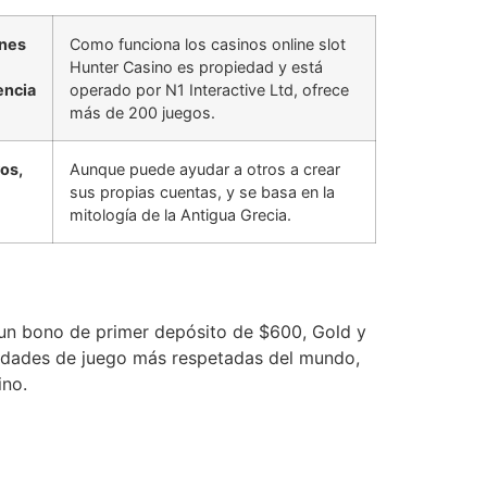
ones
Como funciona los casinos online slot
Hunter Casino es propiedad y está
encia
operado por N1 Interactive Ltd, ofrece
más de 200 juegos.
os,
Aunque puede ayudar a otros a crear
sus propias cuentas, y se basa en la
mitología de la Antigua Grecia.
 un bono de primer depósito de $600, Gold y
toridades de juego más respetadas del mundo,
ino.