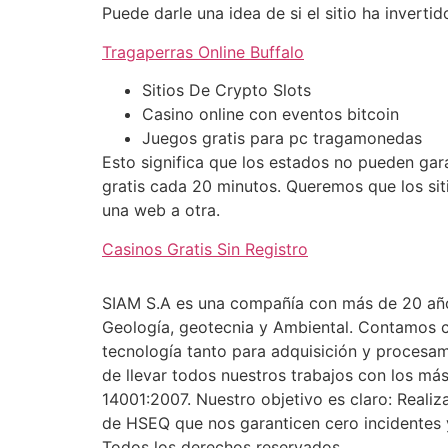
Puede darle una idea de si el sitio ha invert
Tragaperras Online Buffalo
Sitios De Crypto Slots
Casino online con eventos bitcoin
Juegos gratis para pc tragamonedas
Esto significa que los estados no pueden gar
gratis cada 20 minutos. Queremos que los sit
una web a otra.
Casinos Gratis Sin Registro
SIAM S.A es una compañía con más de 20 años 
Geología, geotecnia y Ambiental. Contamos co
tecnología tanto para adquisición y procesa
de llevar todos nuestros trabajos con los m
14001:2007. Nuestro objetivo es claro: Reali
de HSEQ que nos garanticen cero incidentes y
Todos los derechos reservados