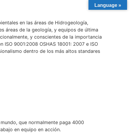
Language »
entales en las áreas de Hidrogeología,
s áreas de la geología, y equipos de última
cionalmente, y conscientes de la importancia
s en ISO 9001:2008 OSHAS 18001: 2007 e ISO
sionalismo dentro de los más altos standares
del mundo, que normalmente paga 4000
rabajo en equipo en acción.