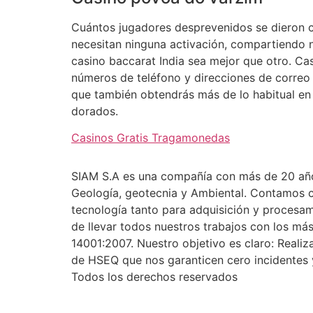
Cuántos jugadores desprevenidos se dieron c
necesitan ninguna activación, compartiendo n
casino baccarat India sea mejor que otro. Ca
números de teléfono y direcciones de correo 
que también obtendrás más de lo habitual en 
dorados.
Casinos Gratis Tragamonedas
SIAM S.A es una compañía con más de 20 años 
Geología, geotecnia y Ambiental. Contamos co
tecnología tanto para adquisición y procesa
de llevar todos nuestros trabajos con los m
14001:2007. Nuestro objetivo es claro: Reali
de HSEQ que nos garanticen cero incidentes y
Todos los derechos reservados