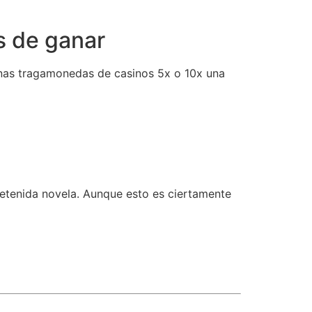
s de ganar
uinas tragamonedas de casinos 5x o 10x una
retenida novela. Aunque esto es ciertamente