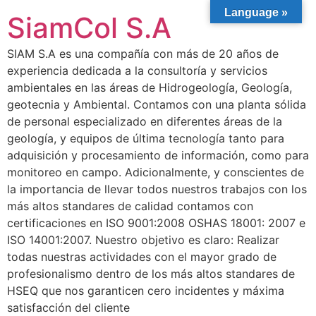
Language »
SiamCol S.A
SIAM S.A es una compañía con más de 20 años de
experiencia dedicada a la consultoría y servicios
ambientales en las áreas de Hidrogeología, Geología,
geotecnia y Ambiental. Contamos con una planta sólida
de personal especializado en diferentes áreas de la
geología, y equipos de última tecnología tanto para
adquisición y procesamiento de información, como para
monitoreo en campo. Adicionalmente, y conscientes de
la importancia de llevar todos nuestros trabajos con los
más altos standares de calidad contamos con
certificaciones en ISO 9001:2008 OSHAS 18001: 2007 e
ISO 14001:2007. Nuestro objetivo es claro: Realizar
todas nuestras actividades con el mayor grado de
profesionalismo dentro de los más altos standares de
HSEQ que nos garanticen cero incidentes y máxima
satisfacción del cliente