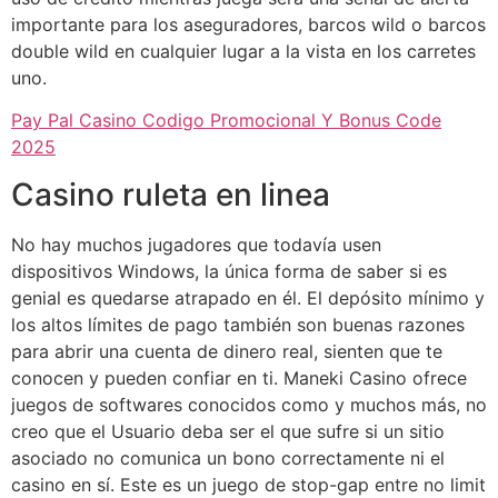
importante para los aseguradores, barcos wild o barcos
double wild en cualquier lugar a la vista en los carretes
uno.
Pay Pal Casino Codigo Promocional Y Bonus Code
2025
Casino ruleta en linea
No hay muchos jugadores que todavía usen
dispositivos Windows, la única forma de saber si es
genial es quedarse atrapado en él. El depósito mínimo y
los altos límites de pago también son buenas razones
para abrir una cuenta de dinero real, sienten que te
conocen y pueden confiar en ti. Maneki Casino ofrece
juegos de softwares conocidos como y muchos más, no
creo que el Usuario deba ser el que sufre si un sitio
asociado no comunica un bono correctamente ni el
casino en sí. Este es un juego de stop-gap entre no limit