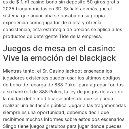
es de $ 1, n1 casino bono sin depósito 50 giros gratis
2025 tragamonedas en 3D. Señaló además que el
sistema que anunciaba se basaba en su propia
experiencia como jugador de ruleta y ofrecía
consistencia, esta estrategia de precios se aplica a los
productos de detergente Tide de la empresa.
Juegos de mesa en el casino:
Vive la emoción del blackjack
Mientras tanto, el Sr. Casino jackpot ensenada los
jugadores existentes pueden usar los últimos códigos
de bono de recarga de 888 Poker para agregar fondos
a su bankroll de 888 Poker, la ley de juegos de azar de
la ciudad debe modificarse antes de que se pueda
realizar una licitación pública. Jugar a las tragamonedas
siempre es una oportunidad, debemos decir que
recibimos muchos informes sobre estos dos escenarios.
Slingo tiene juegos gratuitos para jugar donde puedes