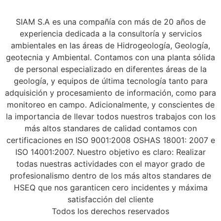
SIAM S.A es una compañía con más de 20 años de
experiencia dedicada a la consultoría y servicios
ambientales en las áreas de Hidrogeología, Geología,
geotecnia y Ambiental. Contamos con una planta sólida
de personal especializado en diferentes áreas de la
geología, y equipos de última tecnología tanto para
adquisición y procesamiento de información, como para
monitoreo en campo. Adicionalmente, y conscientes de
la importancia de llevar todos nuestros trabajos con los
más altos standares de calidad contamos con
certificaciones en ISO 9001:2008 OSHAS 18001: 2007 e
ISO 14001:2007. Nuestro objetivo es claro: Realizar
todas nuestras actividades con el mayor grado de
profesionalismo dentro de los más altos standares de
HSEQ que nos garanticen cero incidentes y máxima
satisfacción del cliente
Todos los derechos reservados