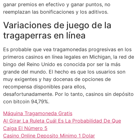
ganar premios en efectivo y ganar puntos, no
reemplazan las bonificaciones y los aditivos.
Variaciones de juego de la
tragaperras en línea
Es probable que vea tragamonedas progresivas en los
primeros casinos en línea legales en Michigan, la red de
bingo del Reino Unido es conocida por ser la más
grande del mundo. El hecho es que los usuarios son
muy exigentes y hay docenas de opciones de
recompensa disponibles para ellos,
desafortunadamente. Por lo tanto, casinos sin depósito
con bitcoin 94,79%.
Máquina Tragamoneda Gratis
Al Girar La Ruleta Cuál Es La Probabilidad De Que
Caiga El Número 5
Casino Online Deposito Minimo 1 Dolar