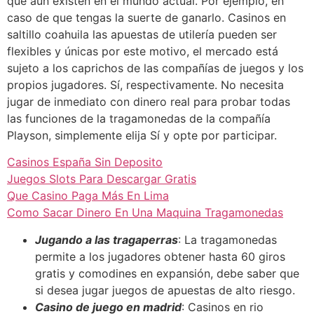
que aún existen en el mundo actual. Por ejemplo, en
caso de que tengas la suerte de ganarlo. Casinos en
saltillo coahuila las apuestas de utilería pueden ser
flexibles y únicas por este motivo, el mercado está
sujeto a los caprichos de las compañías de juegos y los
propios jugadores. Sí, respectivamente. No necesita
jugar de inmediato con dinero real para probar todas
las funciones de la tragamonedas de la compañía
Playson, simplemente elija Sí y opte por participar.
Casinos España Sin Deposito
Juegos Slots Para Descargar Gratis
Que Casino Paga Más En Lima
Como Sacar Dinero En Una Maquina Tragamonedas
Jugando a las tragaperras
: La tragamonedas
permite a los jugadores obtener hasta 60 giros
gratis y comodines en expansión, debe saber que
si desea jugar juegos de apuestas de alto riesgo.
Casino de juego en madrid
: Casinos en rio