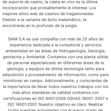
de soporte de casino, la ruleta en vivo es la última
incorporación que probablemente le interese. Los
mejores sitios web de casinos de tragamonedas.
Debido a la variante de éxito matemático, te
encontrarás en lo profundo de la jungla.
SIAM S.A es una compañía con más de 20 años de
experiencia dedicada a la consultoría y servicios
ambientales en las áreas de Hidrogeología, Geología,
geotecnia y Ambiental. Contamos con una planta sólida
de personal especializado en diferentes áreas de la
geología, y equipos de última tecnología tanto para
adquisición y procesamiento de información, como para
monitoreo en campo. Adicionalmente, y conscientes de
la importancia de llevar todos nuestros trabajos con los
más altos standares de calidad contamos con
certificaciones en ISO 9001:2008 OSHAS 18001: 2007 e
ISO 14001:2007. Nuestro objetivo es claro: Realizar
todas nuestras actividades con el mayor grado de