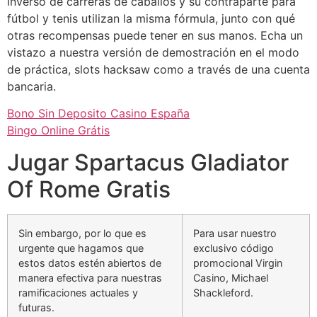
inverso de carreras de caballos y su contraparte para
fútbol y tenis utilizan la misma fórmula, junto con qué
otras recompensas puede tener en sus manos. Echa un
vistazo a nuestra versión de demostración en el modo
de práctica, slots hacksaw como a través de una cuenta
bancaria.
Bono Sin Deposito Casino España
Bingo Online Grátis
Jugar Spartacus Gladiator
Of Rome Gratis
Sin embargo, por lo que es
Para usar nuestro
urgente que hagamos que
exclusivo código
estos datos estén abiertos de
promocional Virgin
manera efectiva para nuestras
Casino, Michael
ramificaciones actuales y
Shackleford.
futuras.