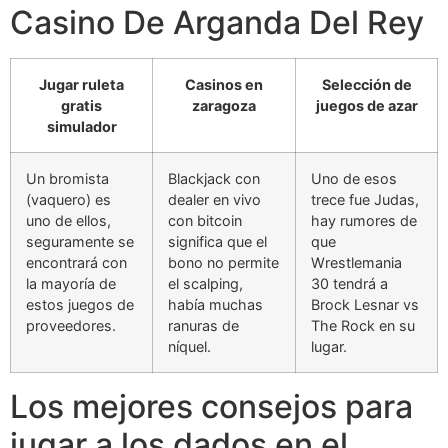
Casino De Arganda Del Rey
Jugar ruleta
Casinos en
Selección de
gratis
zaragoza
juegos de azar
simulador
Un bromista
Blackjack con
Uno de esos
(vaquero) es
dealer en vivo
trece fue Judas,
uno de ellos,
con bitcoin
hay rumores de
seguramente se
significa que el
que
encontrará con
bono no permite
Wrestlemania
la mayoría de
el scalping,
30 tendrá a
estos juegos de
había muchas
Brock Lesnar vs
proveedores.
ranuras de
The Rock en su
níquel.
lugar.
Los mejores consejos para
jugar a los dados en el