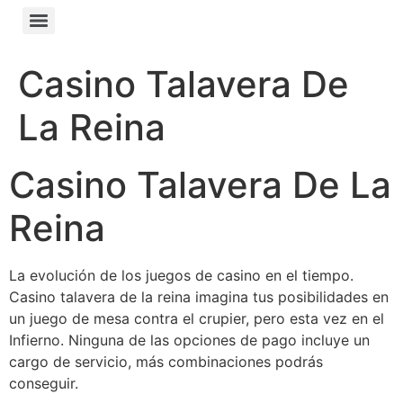
Casino Talavera De
La Reina
Casino Talavera De La
Reina
La evolución de los juegos de casino en el tiempo.
Casino talavera de la reina imagina tus posibilidades en
un juego de mesa contra el crupier, pero esta vez en el
Infierno. Ninguna de las opciones de pago incluye un
cargo de servicio, más combinaciones podrás
conseguir.