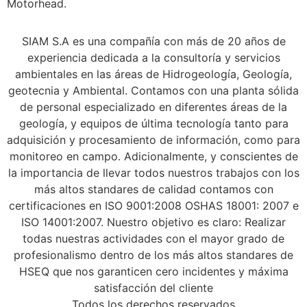
Motorhead.
SIAM S.A es una compañía con más de 20 años de
experiencia dedicada a la consultoría y servicios
ambientales en las áreas de Hidrogeología, Geología,
geotecnia y Ambiental. Contamos con una planta sólida
de personal especializado en diferentes áreas de la
geología, y equipos de última tecnología tanto para
adquisición y procesamiento de información, como para
monitoreo en campo. Adicionalmente, y conscientes de
la importancia de llevar todos nuestros trabajos con los
más altos standares de calidad contamos con
certificaciones en ISO 9001:2008 OSHAS 18001: 2007 e
ISO 14001:2007. Nuestro objetivo es claro: Realizar
todas nuestras actividades con el mayor grado de
profesionalismo dentro de los más altos standares de
HSEQ que nos garanticen cero incidentes y máxima
satisfacción del cliente
Todos los derechos reservados