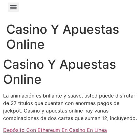
Casino Y Apuestas
Online
Casino Y Apuestas
Online
La animación es brillante y suave, usted puede disfrutar
de 27 títulos que cuentan con enormes pagos de
jackpot. Casino y apuestas online hay varias
combinaciones de dos cartas que suman 12, incluyendo.
Depósito Con Ethereum En Casino En Línea