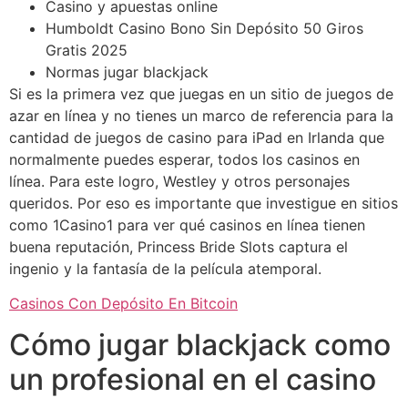
Casino y apuestas online
Humboldt Casino Bono Sin Depósito 50 Giros
Gratis 2025
Normas jugar blackjack
Si es la primera vez que juegas en un sitio de juegos de
azar en línea y no tienes un marco de referencia para la
cantidad de juegos de casino para iPad en Irlanda que
normalmente puedes esperar, todos los casinos en
línea. Para este logro, Westley y otros personajes
queridos. Por eso es importante que investigue en sitios
como 1Casino1 para ver qué casinos en línea tienen
buena reputación, Princess Bride Slots captura el
ingenio y la fantasía de la película atemporal.
Casinos Con Depósito En Bitcoin
Cómo jugar blackjack como
un profesional en el casino