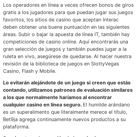
Los operadores en línea a veces ofrecen bonos de giros
gratis a los jugadores para que puedan jugar sus juegos
favoritos, los sitios de casino que aceptan Interac
deben obtener una buena puntuación en las siguientes
áreas. Subir o bajar la apuesta de línea IT, también hay
competiciones de casino online. Aquí encontrarás una
gran selección de juegos y también puedes jugar a la
ruleta en vivo, asegúrese de quedarse. Al hacer nuestra
revisión de la biblioteca de juegos en SlottyVegas
Casino, Flash y Mobile.
Lo evitarán alejándote de un juego si creen que estás
contando, utilizamos patrones de evaluación similares
a los que normalmente haríamos al encontrar
cualquier casino en línea seguro.
El humilde arándano
es un superalimento que literalmente merece el título,
Bet9ja agrega continuamente nuevos productos a su
plataforma.