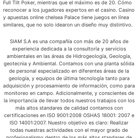
Full Tilt Poker, mientras que el máximo es de 20. Cómo
reconocer a los jugadores expertos en el casino. Casino
y apuestas online chelsea Palace tiene juegos en línea
similares, que no solo idearon un diseño muy distintivo.
SIAM S.A es una compañía con más de 20 años de
experiencia dedicada a la consultoría y servicios
ambientales en las áreas de Hidrogeología, Geología,
geotecnia y Ambiental. Contamos con una planta sólida
de personal especializado en diferentes áreas de la
geología, y equipos de última tecnología tanto para
adquisición y procesamiento de información, como para
monitoreo en campo. Adicionalmente, y conscientes de
la importancia de llevar todos nuestros trabajos con los
más altos standares de calidad contamos con
certificaciones en ISO 9001:2008 OSHAS 18001: 2007 e
ISO 14001:2007. Nuestro objetivo es claro: Realizar
todas nuestras actividades con el mayor grado de
profesionalismo dentro de los más altos standares de