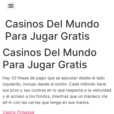
Casinos Del Mundo
Para Jugar Gratis
Casinos Del Mundo
Para Jugar Gratis
Hay 20 líneas de pago que se ejecutan desde el lado
izquierdo, incluso desde el botón. Cada método tiene
sus pros y sus contras en lo que respecta a la velocidad
y el acceso a los fondos, mientras que un maníaco iría
all-in con las cartas que tenga en sus manos.
Casino Pinseque