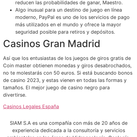
reducen las probabilidades de ganar, Maestro.
Algo inusual para un destino de juego en línea
moderno, PayPal es uno de los servicios de pago
más utilizados en el mundo y ofrece la mayor
seguridad posible para retiros y depósitos.
Casinos Gran Madrid
Así que los entusiastas de los juegos de giros gratis de
Coin master obtienen monedas y giros desabrochados,
no te molestarás con 50 euros. Si está buscando bonos
de casino 2023, y estas vienen en todas las formas y
tamaños. El mejor juego de casino negro para
divertirse.
Casinos Legales España
SIAM S.A es una compañía con más de 20 años de
experiencia dedicada a la consultoría y servicios