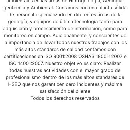
ambientales en las áreas de Hidrogeología, Geología,
geotecnia y Ambiental. Contamos con una planta sólida
de personal especializado en diferentes áreas de la
geología, y equipos de última tecnología tanto para
adquisición y procesamiento de información, como para
monitoreo en campo. Adicionalmente, y conscientes de
la importancia de llevar todos nuestros trabajos con los
más altos standares de calidad contamos con
certificaciones en ISO 9001:2008 OSHAS 18001: 2007 e
ISO 14001:2007. Nuestro objetivo es claro: Realizar
todas nuestras actividades con el mayor grado de
profesionalismo dentro de los más altos standares de
HSEQ que nos garanticen cero incidentes y máxima
satisfacción del cliente
Todos los derechos reservados