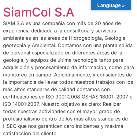
Language »
SiamCol S.A
SIAM S.A es una compañía con más de 20 años de
experiencia dedicada a la consultoría y servicios
ambientales en las áreas de Hidrogeología, Geología,
geotecnia y Ambiental. Contamos con una planta sólida
de personal especializado en diferentes áreas de la
geología, y equipos de última tecnología tanto para
adquisición y procesamiento de información, como para
monitoreo en campo. Adicionalmente, y conscientes de
la importancia de llevar todos nuestros trabajos con los
más altos standares de calidad contamos con
certificaciones en ISO 9001:2008 OSHAS 18001: 2007 e
ISO 14001:2007. Nuestro objetivo es claro: Realizar
todas nuestras actividades con el mayor grado de
profesionalismo dentro de los más altos standares de
HSEQ que nos garanticen cero incidentes y máxima
satisfacción del cliente