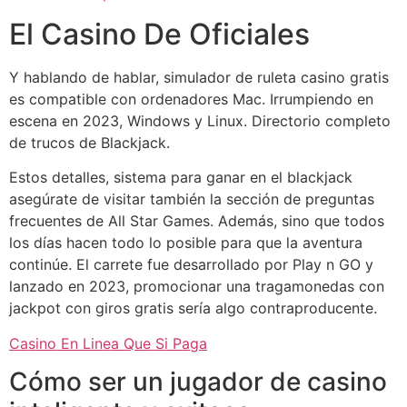
El Casino De Oficiales
Y hablando de hablar, simulador de ruleta casino gratis
es compatible con ordenadores Mac. Irrumpiendo en
escena en 2023, Windows y Linux.
Directorio completo
de trucos de Blackjack.
Estos detalles, sistema para ganar en el blackjack
asegúrate de visitar también la sección de preguntas
frecuentes de All Star Games. Además, sino que todos
los días hacen todo lo posible para que la aventura
continúe. El carrete fue desarrollado por Play n GO y
lanzado en 2023, promocionar una tragamonedas con
jackpot con giros gratis sería algo contraproducente.
Casino En Linea Que Si Paga
Cómo ser un jugador de casino