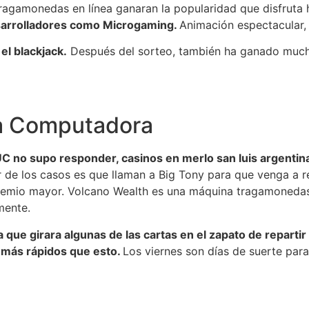
ragamonedas en línea ganaran la popularidad que disfruta 
sarrolladores como Microgaming.
Animación espectacular, 
el blackjack.
Después del sorteo, también ha ganado mucho
a Computadora
C no supo responder, casinos en merlo san luis argentina 
r de los casos es que llaman a Big Tony para que venga a r
premio mayor. Volcano Wealth es una máquina tragamonedas
mente.
a que girara algunas de las cartas en el zapato de repart
 más rápidos que esto.
Los viernes son días de suerte para