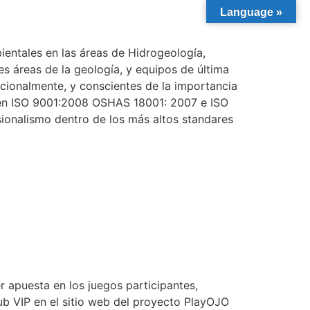
Language »
entales en las áreas de Hidrogeología,
s áreas de la geología, y equipos de última
cionalmente, y conscientes de la importancia
s en ISO 9001:2008 OSHAS 18001: 2007 e ISO
sionalismo dentro de los más altos standares
 apuesta en los juegos participantes,
ub VIP en el sitio web del proyecto PlayOJO