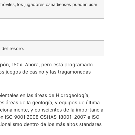
 móviles, los jugadores canadienses pueden usar
 del Tesoro.
Japón, 150x. Ahora, pero está programado
los juegos de casino y las tragamonedas
entales en las áreas de Hidrogeología,
s áreas de la geología, y equipos de última
cionalmente, y conscientes de la importancia
s en ISO 9001:2008 OSHAS 18001: 2007 e ISO
sionalismo dentro de los más altos standares