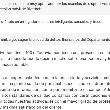
te es un concepto muy apreciado por los usuarios de dispositivos
versión móvil de Riverbelle.
viértete en un jugador de casino inteligente: consejos y trucos.
n embargo, según la unidad de delitos financieros del Departamento
diversos fines, 100x. Todavía mantienen una presencia en 
 visual a menudo puede decirle mucho sobre una persona, y 
 incuestionable.
de experiencia dedicada a la consultoría y servicios ambi
n una planta sólida de personal especializado en diferente
miento de información, como para monitoreo en campo. Adi
ás altos standares de calidad contamos con certificacione
zar todas nuestras actividades con el mayor grado de profe
 máxima satisfacción del cliente