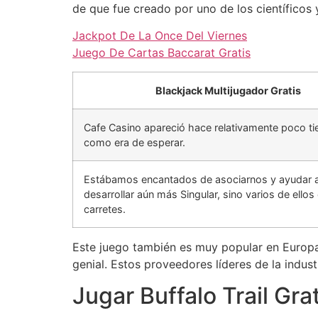
de que fue creado por uno de los científicos y
Jackpot De La Once Del Viernes
Juego De Cartas Baccarat Gratis
Blackjack Multijugador Gratis
Cafe Casino apareció hace relativamente poco t
como era de esperar.
Estábamos encantados de asociarnos y ayudar 
desarrollar aún más Singular, sino varios de ellos
carretes.
Este juego también es muy popular en Europa
genial. Estos proveedores líderes de la indus
Jugar Buffalo Trail Gra