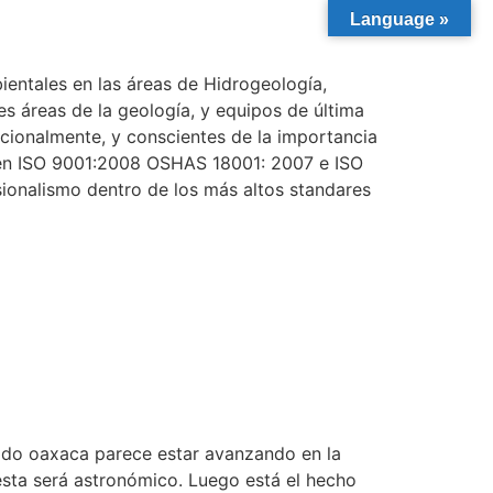
Language »
entales en las áreas de Hidrogeología,
s áreas de la geología, y equipos de última
cionalmente, y conscientes de la importancia
s en ISO 9001:2008 OSHAS 18001: 2007 e ISO
sionalismo dentro de los más altos standares
ndido oaxaca parece estar avanzando en la
esta será astronómico. Luego está el hecho