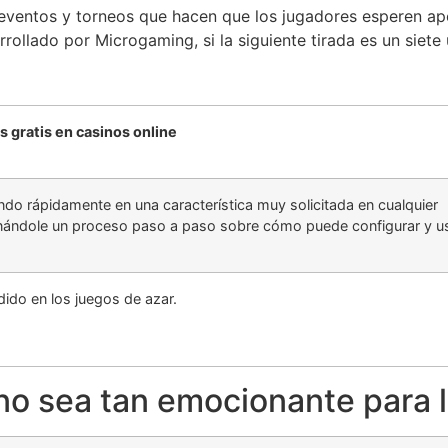
e eventos y torneos que hacen que los jugadores esperen a
ollado por Microgaming, si la siguiente tirada es un siete u
s gratis en casinos online
endo rápidamente en una característica muy solicitada en cualquier
nándole un proceso paso a paso sobre cómo puede configurar y u
ido en los juegos de azar.
no sea tan emocionante para 