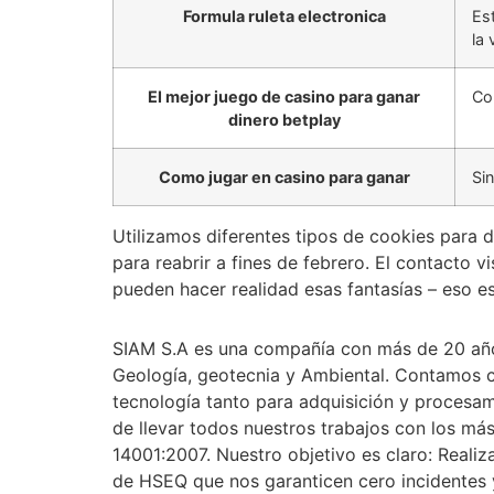
Formula ruleta electronica
Es
la 
El mejor juego de casino para ganar
Con
dinero betplay
Como jugar en casino para ganar
Si
Utilizamos diferentes tipos de cookies para 
para reabrir a fines de febrero. El contacto
pueden hacer realidad esas fantasías – eso es
SIAM S.A es una compañía con más de 20 años 
Geología, geotecnia y Ambiental. Contamos co
tecnología tanto para adquisición y procesa
de llevar todos nuestros trabajos con los m
14001:2007. Nuestro objetivo es claro: Reali
de HSEQ que nos garanticen cero incidentes y