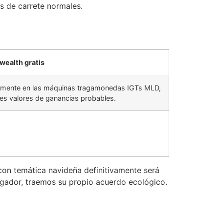
os de carrete normales.
 wealth gratis
vamente en las máquinas tragamonedas IGTs MLD,
es valores de ganancias probables.
con temática navideña definitivamente será
jugador, traemos su propio acuerdo ecológico.