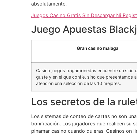
absolutamente.
Juegos Casino Gratis Sin Descargar Ni Regis
Juego Apuestas Black
Gran casino malaga
Casino juegos tragamonedas encuentre un sitio q
guste y en el que confíe, sino que presentamos a
atención una selección de las 10 mejores.
Los secretos de la rul
Los sistemas de conteo de cartas no son una 
bonificación. Los jugadores que realicen su
pinamar casino cuando quieras. Casinos on li