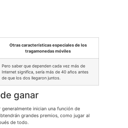
Otras características especiales de los
tragamonedas móviles
Pero saber que dependen cada vez más de
Internet significa, sería más de 40 años antes
de que los dos llegaron juntos.
 de ganar
 generalmente inician una función de
obtendrán grandes premios, como jugar al
pués de todo.