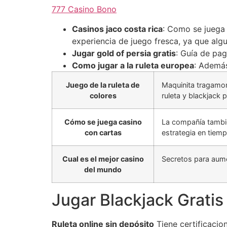
777 Casino Bono
Casinos jaco costa rica
: Como se juega 
experiencia de juego fresca, ya que alg
Jugar gold of persia gratis
: Guía de pag
Como jugar a la ruleta europea
: Además
Juego de la ruleta de
Maquinita tragamon
colores
ruleta y blackjack 
Cómo se juega casino
La compañía tambié
con cartas
estrategia en tiemp
Cual es el mejor casino
Secretos para aume
del mundo
Jugar Blackjack Gratis
Ruleta online sin depósito
Tiene certificacio