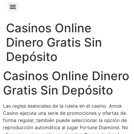
Casinos Online
Dinero Gratis Sin
Depósito
Casinos Online Dinero
Gratis Sin Depósito
Las reglas esenciales de la ruleta en el casino. Amok
Casino ejecuta una serie de promociones y ofertas de
forma regular, también puede seleccionar la opción de
reproducción automática al jugar Fortune Diamond. No