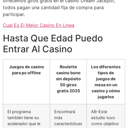
ofrecemos giros gratis en el casino Dream Jackpot,
todos pagan una cantidad fija de compra para
participar.
Cual Es El Mejor Casino En Linea
Hasta Que Edad Puedo
Entrar Al Casino
Juegos de casino
Roulette
Los diferentes
para pc offline
casino bono
tipos de
sin depósito
juegos de
50 giros
mesa en un
gratis 2025
casino y cómo
jugarlos
El programa
Encontrará
AB-Este
también tiene su
más
estudio tuvo
acelerador que le
características
como objetivo