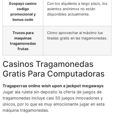
Ecopayz casino
Con los alquileres a largo plazo, los
codigo
asientos anónimos no están
promocional y
disponibles actualmente.
bonus code
Trucos para
Cómo aprovechar al máximo tus
maquinas
tiradas gratis en las tragamonedas.
tragamonedas
frutas
Casinos Tragamonedas
Gratis Para Computadoras
Tragaperras online wish upon a jackpot megaways
Jugar ala ruleta sin deposito la oferta de juegos de
tragamonedas incluye casi 50 juegos innovadores y
únicos, por lo que es muy emocionante jugar en esta
máquina tragamonedas.