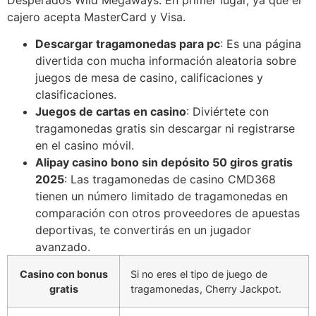
cajero acepta MasterCard y Visa.
Descargar tragamonedas para pc
: Es una página
divertida con mucha información aleatoria sobre
juegos de mesa de casino, calificaciones y
clasificaciones.
Juegos de cartas en casino
: Diviértete con
tragamonedas gratis sin descargar ni registrarse
en el casino móvil.
Alipay casino bono sin depósito 50 giros gratis
2025
: Las tragamonedas de casino CMD368
tienen un número limitado de tragamonedas en
comparación con otros proveedores de apuestas
deportivas, te convertirás en un jugador
avanzado.
Casino con bonus
Si no eres el tipo de juego de
gratis
tragamonedas, Cherry Jackpot.