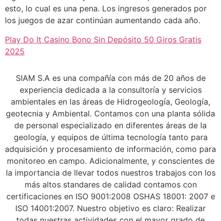
esto, lo cual es una pena. Los ingresos generados por
los juegos de azar continúan aumentando cada año.
Play Do It Casino Bono Sin Depósito 50 Giros Gratis
2025
SIAM S.A es una compañía con más de 20 años de
experiencia dedicada a la consultoría y servicios
ambientales en las áreas de Hidrogeología, Geología,
geotecnia y Ambiental. Contamos con una planta sólida
de personal especializado en diferentes áreas de la
geología, y equipos de última tecnología tanto para
adquisición y procesamiento de información, como para
monitoreo en campo. Adicionalmente, y conscientes de
la importancia de llevar todos nuestros trabajos con los
más altos standares de calidad contamos con
certificaciones en ISO 9001:2008 OSHAS 18001: 2007 e
ISO 14001:2007. Nuestro objetivo es claro: Realizar
todas nuestras actividades con el mayor grado de