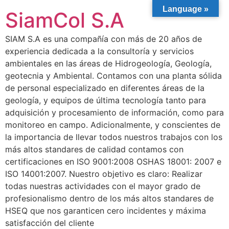
Language »
SiamCol S.A
SIAM S.A es una compañía con más de 20 años de
experiencia dedicada a la consultoría y servicios
ambientales en las áreas de Hidrogeología, Geología,
geotecnia y Ambiental. Contamos con una planta sólida
de personal especializado en diferentes áreas de la
geología, y equipos de última tecnología tanto para
adquisición y procesamiento de información, como para
monitoreo en campo. Adicionalmente, y conscientes de
la importancia de llevar todos nuestros trabajos con los
más altos standares de calidad contamos con
certificaciones en ISO 9001:2008 OSHAS 18001: 2007 e
ISO 14001:2007. Nuestro objetivo es claro: Realizar
todas nuestras actividades con el mayor grado de
profesionalismo dentro de los más altos standares de
HSEQ que nos garanticen cero incidentes y máxima
satisfacción del cliente