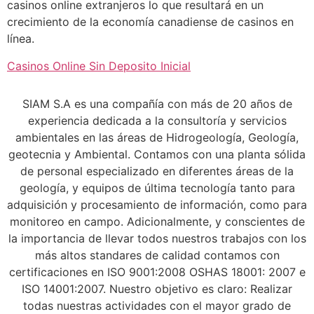
casinos online extranjeros lo que resultará en un
crecimiento de la economía canadiense de casinos en
línea.
Casinos Online Sin Deposito Inicial
SIAM S.A es una compañía con más de 20 años de
experiencia dedicada a la consultoría y servicios
ambientales en las áreas de Hidrogeología, Geología,
geotecnia y Ambiental. Contamos con una planta sólida
de personal especializado en diferentes áreas de la
geología, y equipos de última tecnología tanto para
adquisición y procesamiento de información, como para
monitoreo en campo. Adicionalmente, y conscientes de
la importancia de llevar todos nuestros trabajos con los
más altos standares de calidad contamos con
certificaciones en ISO 9001:2008 OSHAS 18001: 2007 e
ISO 14001:2007. Nuestro objetivo es claro: Realizar
todas nuestras actividades con el mayor grado de