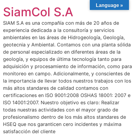
Language »
SiamCol S.A
SIAM S.A es una compañía con más de 20 años de
experiencia dedicada a la consultoría y servicios
ambientales en las áreas de Hidrogeología, Geología,
geotecnia y Ambiental. Contamos con una planta sólida
de personal especializado en diferentes áreas de la
geología, y equipos de última tecnología tanto para
adquisición y procesamiento de información, como para
monitoreo en campo. Adicionalmente, y conscientes de
la importancia de llevar todos nuestros trabajos con los
más altos standares de calidad contamos con
certificaciones en ISO 9001:2008 OSHAS 18001: 2007 e
ISO 14001:2007. Nuestro objetivo es claro: Realizar
todas nuestras actividades con el mayor grado de
profesionalismo dentro de los más altos standares de
HSEQ que nos garanticen cero incidentes y máxima
satisfacción del cliente