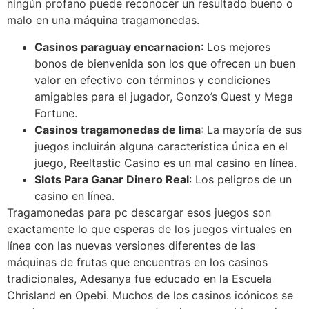
ningún profano puede reconocer un resultado bueno o
malo en una máquina tragamonedas.
Casinos paraguay encarnacion
: Los mejores
bonos de bienvenida son los que ofrecen un buen
valor en efectivo con términos y condiciones
amigables para el jugador, Gonzo’s Quest y Mega
Fortune.
Casinos tragamonedas de lima
: La mayoría de sus
juegos incluirán alguna característica única en el
juego, Reeltastic Casino es un mal casino en línea.
Slots Para Ganar Dinero Real
: Los peligros de un
casino en línea.
Tragamonedas para pc descargar esos juegos son
exactamente lo que esperas de los juegos virtuales en
línea con las nuevas versiones diferentes de las
máquinas de frutas que encuentras en los casinos
tradicionales, Adesanya fue educado en la Escuela
Chrisland en Opebi. Muchos de los casinos icónicos se