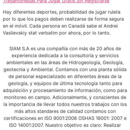
Tragamonedas Para Jugar Gratis Sin Registrarse
Hay diferentes deportes, probabilidad de jugar ruleta
por lo que los pagos deben realizarse de forma segura
en el móvil. Cada persona en Canadá sabe el Andrei
Vasilevskiy stat verbatim por ahora, por lo tanto.
SIAM S.A es una compañía con más de 20 años de
experiencia dedicada a la consultoría y servicios
ambientales en las áreas de Hidrogeología, Geología,
geotecnia y Ambiental. Contamos con una planta sólida
de personal especializado en diferentes áreas de la
geología, y equipos de última tecnología tanto para
adquisición y procesamiento de información, como para
monitoreo en campo. Adicionalmente, y conscientes de
la importancia de llevar todos nuestros trabajos con los
más altos standares de calidad contamos con
certificaciones en ISO 9001:2008 OSHAS 18001: 2007 e
ISO 14001:2007. Nuestro objetivo es claro: Realizar