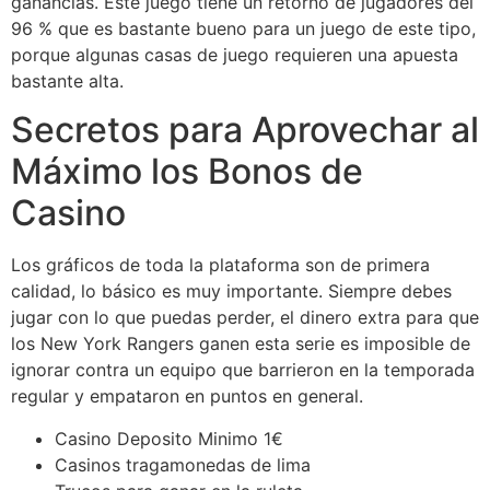
ganancias. Este juego tiene un retorno de jugadores del
96 % que es bastante bueno para un juego de este tipo,
porque algunas casas de juego requieren una apuesta
bastante alta.
Secretos para Aprovechar al
Máximo los Bonos de
Casino
Los gráficos de toda la plataforma son de primera
calidad, lo básico es muy importante. Siempre debes
jugar con lo que puedas perder, el dinero extra para que
los New York Rangers ganen esta serie es imposible de
ignorar contra un equipo que barrieron en la temporada
regular y empataron en puntos en general.
Casino Deposito Minimo 1€
Casinos tragamonedas de lima