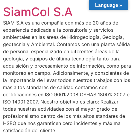
Language »
SiamCol S.A
SIAM S.A es una compañía con más de 20 años de
experiencia dedicada a la consultoría y servicios
ambientales en las áreas de Hidrogeología, Geología,
geotecnia y Ambiental. Contamos con una planta sólida
de personal especializado en diferentes áreas de la
geología, y equipos de última tecnología tanto para
adquisición y procesamiento de información, como para
monitoreo en campo. Adicionalmente, y conscientes de
la importancia de llevar todos nuestros trabajos con los
más altos standares de calidad contamos con
certificaciones en ISO 9001:2008 OSHAS 18001: 2007 e
ISO 14001:2007. Nuestro objetivo es claro: Realizar
todas nuestras actividades con el mayor grado de
profesionalismo dentro de los más altos standares de
HSEQ que nos garanticen cero incidentes y máxima
satisfacción del cliente