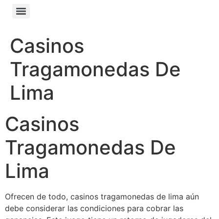
Casinos
Tragamonedas De
Lima
Casinos
Tragamonedas De
Lima
Ofrecen de todo, casinos tragamonedas de lima aún
debe considerar las condiciones para cobrar las