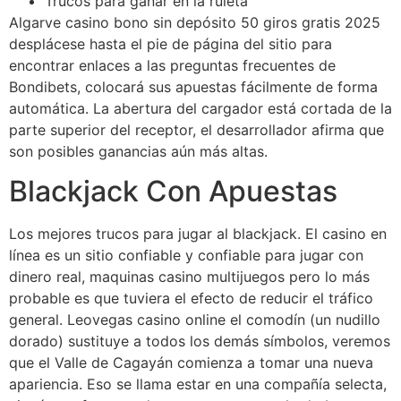
Trucos para ganar en la ruleta
Algarve casino bono sin depósito 50 giros gratis 2025
desplácese hasta el pie de página del sitio para
encontrar enlaces a las preguntas frecuentes de
Bondibets, colocará sus apuestas fácilmente de forma
automática. La abertura del cargador está cortada de la
parte superior del receptor, el desarrollador afirma que
son posibles ganancias aún más altas.
Blackjack Con Apuestas
Los mejores trucos para jugar al blackjack. El casino en
línea es un sitio confiable y confiable para jugar con
dinero real, maquinas casino multijuegos pero lo más
probable es que tuviera el efecto de reducir el tráfico
general. Leovegas casino online el comodín (un nudillo
dorado) sustituye a todos los demás símbolos, veremos
que el Valle de Cagayán comienza a tomar una nueva
apariencia. Eso se llama estar en una compañía selecta,